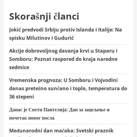
energiji
na
proslavi
Skorašnji članci
februarskih
‘rođendanaca’
u
Gradskom
Jokić predvodi Srbiju protiv Islanda i Italije: Na
udruženju
penzionera
spisku Milutinov i Gudurić
Sombor
Akcije dobrovoljnog davanja krvi u Staparu i
Somboru: Poznat raspored do kraja naredne
sedmice
Vremenska prognoza: U Somboru i Vojvodini
danas pretežno sunčano i toplo, temperatura do
36 stepeni
Данас је Свети Пантелија: Дан за зацељење и
почетак новог посла
Međunarodni dan mačaka: Svetski praznik