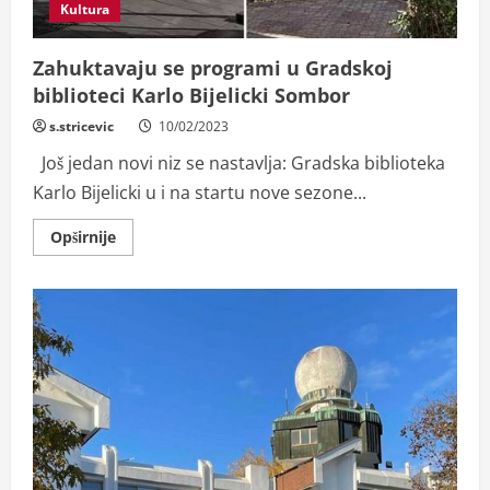
Kultura
Zahuktavaju se programi u Gradskoj
biblioteci Karlo Bijelicki Sombor
s.stricevic
10/02/2023
Još jedan novi niz se nastavlja: Gradska biblioteka
Karlo Bijelicki u i na startu nove sezone...
Read
Opširnije
more
about
Zahuktavaju
se
programi
u
Gradskoj
biblioteci
Karlo
Bijelicki
Sombor