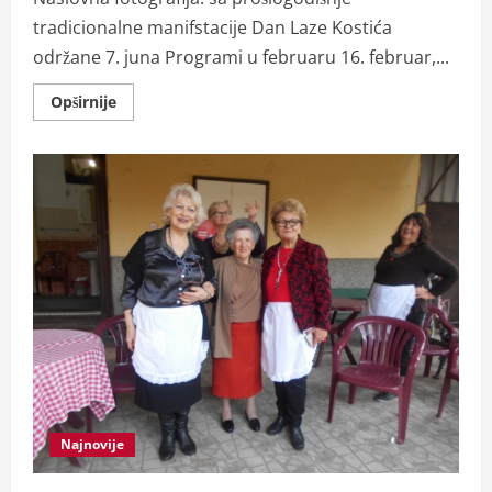
tradicionalne manifstacije Dan Laze Kostića
održane 7. juna Programi u februaru 16. februar,...
Read
Opširnije
more
about
Gradska
biblioteka
Karlo
Bijelicki
u
Somboru
spremna
za
novu
sezonu
Najnovije