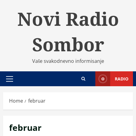
Skip
Novi Radio
to
content
Sombor
Vaše svakodnevno informisanje
RADIO
Primary
Menu
Home
februar
februar