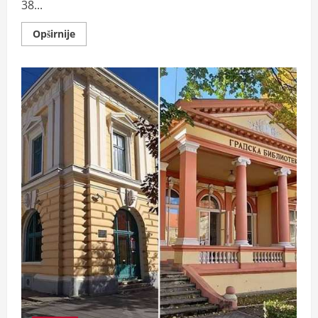
38...
Read
Opširnije
more
about
Zbirni
izveštaj
Policijske
uprave
Sombor
za
februar