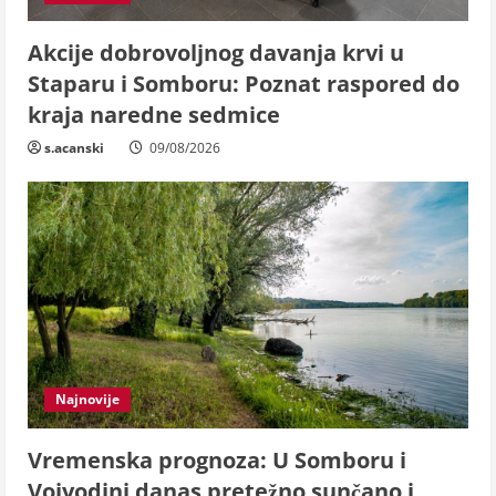
Akcije dobrovoljnog davanja krvi u
Staparu i Somboru: Poznat raspored do
kraja naredne sedmice
s.acanski
09/08/2026
Najnovije
Vremenska prognoza: U Somboru i
Vojvodini danas pretežno sunčano i