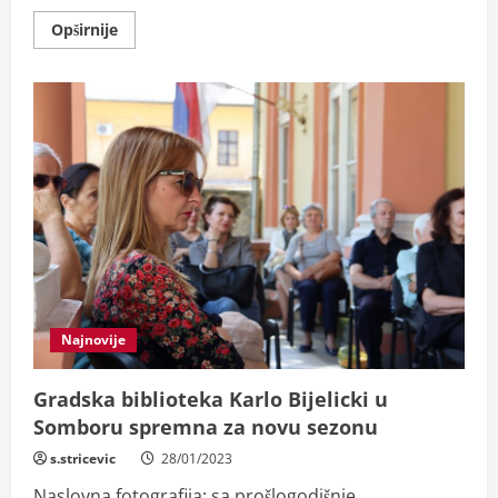
Read
Opširnije
more
about
Prognoza:
Blaži
i
prosečno
vlažan
februar
Najnovije
Gradska biblioteka Karlo Bijelicki u
Somboru spremna za novu sezonu
s.stricevic
28/01/2023
Naslovna fotografija: sa prošlogodišnje