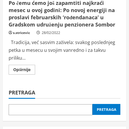
Po čemu ćemo još zapamtiti najkraći
mesec u ovoj godini: Po novoj energiji na
proslavi februarskih ‘rođendanaca’ u
Gradskom udruženju penzionera Sombor
s.stricevic
28/02/2022
Tradicija, već sasvim zaživela: svakog poslednjeg
petka u mesecu u svojim vanredno i za takvu
priliku...
Read
Opširnije
more
about
Po
čemu
ćemo
PRETRAGA
još
zapamtiti
najkraći
mesec
u
PRETRAGA
ovoj
godini:
Po
novoj