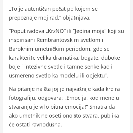
„To je autentičan pečat po kojem se
prepoznaje moj rad,“ objašnjava.
“Poput radova „KrzNO“ ili “Jedina moja” koji su
inspirisani Rembrantovskim svetlom i
Baroknim umetničkim periodom, gde se
karakteriše velika dramatika, bogate, duboke
boje i intezivne svetle i tamne senke kao i
usmereno svetlo ka modelu ili objektu”.
Na pitanje na šta joj je najvažnije kada kreira
fotografiju, odgovara: „Emocija, kod mene u
stvaranju je vrlo bitna emocija!“ Smatra da
ako umetnik ne oseti ono što stvara, publika
će ostati ravnodušna.