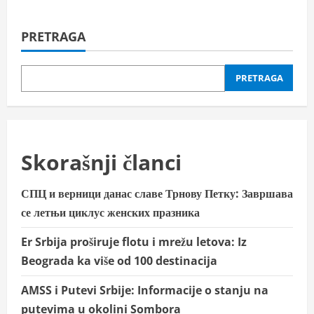
PRETRAGA
PRETRAGA
Skorašnji članci
СПЦ и верници данас славе Трнову Петку: Завршава
се летњи циклус женских празника
Er Srbija proširuje flotu i mrežu letova: Iz
Beograda ka više od 100 destinacija
AMSS i Putevi Srbije: Informacije o stanju na
putevima u okolini Sombora