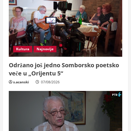
e
a
d
i
Kultura
Najnovije
n
Održano još jedno Somborsko poetsko
g
veče u „Orijentu 5“
s.acanski
07/08/2026