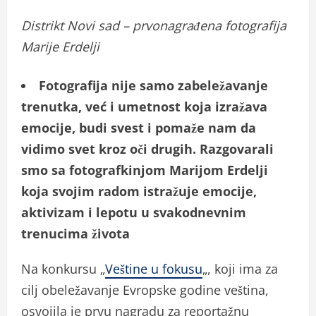
Distrikt Novi sad – prvonagrađena fotografija
Marije Erdelji
Fotografija nije samo zabeležavanje
trenutka, već i umetnost koja izražava
emocije, budi svest i pomaže nam da
vidimo svet kroz oči drugih. Razgovarali
smo sa fotografkinjom Marijom Erdelji
koja svojim radom istražuje emocije,
aktivizam i lepotu u svakodnevnim
trenucima života
Na konkursu „
Veštine u fokusu
„, koji ima za
cilj obeležavanje Evropske godine veština,
osvojila je prvu nagradu za reportažnu