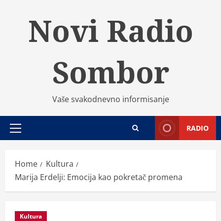
Skip
Novi Radio
to
content
Sombor
Vaše svakodnevno informisanje
RADIO
Primary
Menu
Home
Kultura
Marija Erdelji: Emocija kao pokretač promena
Kultura