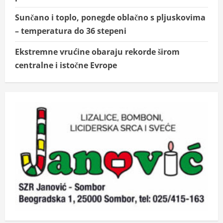
Sunčano i toplo, ponegde oblačno s pljuskovima
– temperatura do 36 stepeni
Ekstremne vrućine obaraju rekorde širom
centralne i istočne Evrope