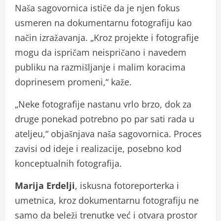
Naša sagovornica ističe da je njen fokus
usmeren na dokumentarnu fotografiju kao
način izražavanja. „Kroz projekte i fotografije
mogu da ispričam neispričano i navedem
publiku na razmišljanje i malim koracima
doprinesem promeni,“ kaže.
„Neke fotografije nastanu vrlo brzo, dok za
druge ponekad potrebno po par sati rada u
ateljeu,“ objašnjava naša sagovornica. Proces
zavisi od ideje i realizacije, posebno kod
konceptualnih fotografija.
Marija Erdelji
, iskusna fotoreporterka i
umetnica, kroz dokumentarnu fotografiju ne
samo da beleži trenutke već i otvara prostor