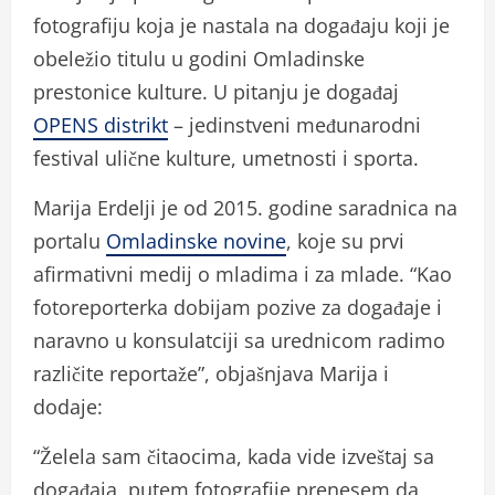
fotografiju koja je nastala na događaju koji je
obeležio titulu u godini Omladinske
prestonice kulture. U pitanju je događaj
OPENS distrikt
– jedinstveni međunarodni
festival ulične kulture, umetnosti i sporta.
Marija Erdelji je od 2015. godine saradnica na
portalu
Omladinske novine
, koje su prvi
afirmativni medij o mladima i za mlade. “Kao
fotoreporterka dobijam pozive za događaje i
naravno u konsulatciji sa urednicom radimo
različite reportaže”, objašnjava Marija i
dodaje:
“Želela sam čitaocima, kada vide izveštaj sa
događaja, putem fotografije prenesem da