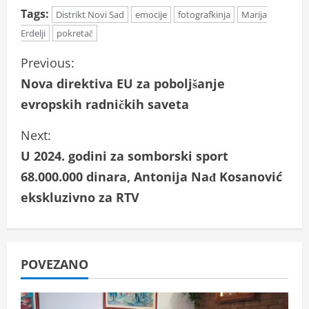
Tags:
Distrikt Novi Sad
emocije
fotografkinja
Marija
Erdelji
pokretač
C
Previous:
Nova direktiva EU za poboljšanje
o
evropskih radničkih saveta
n
Next:
t
U 2024. godini za somborski sport
i
68.000.000 dinara, Antonija Nađ Kosanović
ekskluzivno za RTV
n
u
e
POVEZANO
R