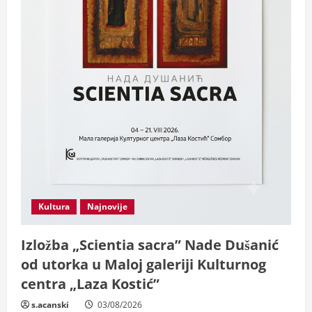
Kultura
Najnovije
Izložba „Scientia sacra” Nade Dušanić
od utorka u Maloj galeriji Kulturnog
centra „Laza Kostić”
s.acanski
03/08/2026