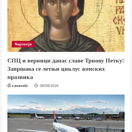
Najnovije
СПЦ и верници данас славе Трнову Петку:
Завршава се летњи циклус женских
празника
s.acanski
08/08/2026