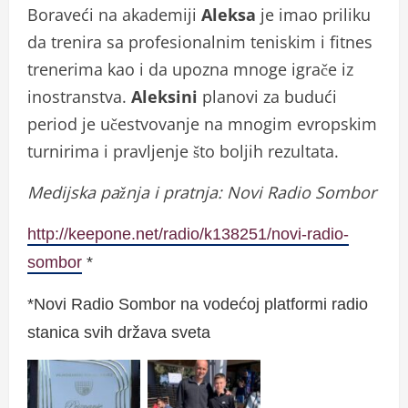
Boraveći na akademiji
Aleksa
je imao priliku
da trenira sa profesionalnim teniskim i fitnes
trenerima kao i da upozna mnoge igrače iz
inostranstva.
Aleksini
planovi za budući
period je učestvovanje na mnogim evropskim
turnirima i pravljenje što boljih rezultata.
Medijska pažnja i pratnja: Novi Radio Sombor
http://keepone.net/radio/k138251/novi-radio-
sombor
*
*Novi Radio Sombor na vodećoj platformi radio
stanica svih država sveta