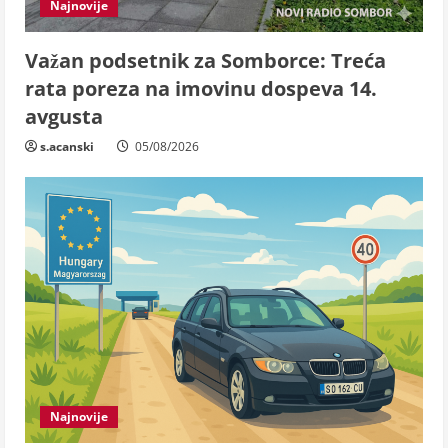
Najnovije
Važan podsetnik za Somborce: Treća
rata poreza na imovinu dospeva 14.
avgusta
s.acanski
05/08/2026
Najnovije