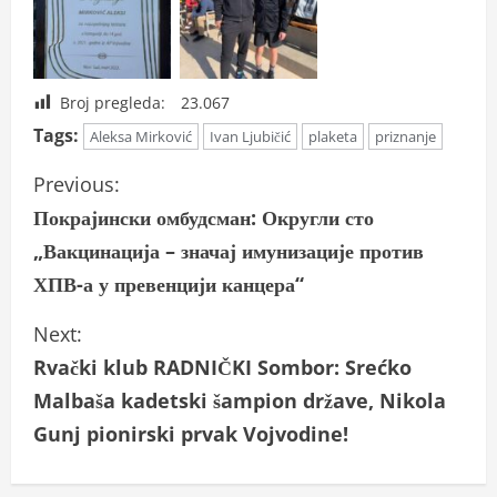
Broj pregleda:
23.067
Tags:
Aleksa Mirković
Ivan Ljubičić
plaketa
priznanje
C
Previous:
Покрајински омбудсман: Округли сто
o
„Вакцинација – значај имунизације против
n
ХПВ-а у превенцији канцера“
t
Next:
i
Rvački klub RADNIČKI Sombor: Srećko
Malbaša kadetski šampion države, Nikola
n
Gunj pionirski prvak Vojvodine!
u