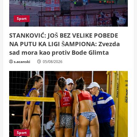
Sport
STANKOVIĆ: JOŠ BEZ VELIKE POBEDE
NA PUTU KA LIGI ŠAMPIONA: Zvezda
sad mora kao protiv Bode Glimta
s.acanski
05/08/2026
Sport