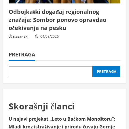
Odbojkaški događaj regionalnog
značaja: Sombor ponovo opravdao
očekivanja na pesku
s.acanski
04/08/2026
PRETRAGA
PRETRAGA
Skorašnji članci
U najavi projekat „Leto u Bačkom Monoštoru“:
Mladi kroz istraživanje i prirodu čuvaju Gornje