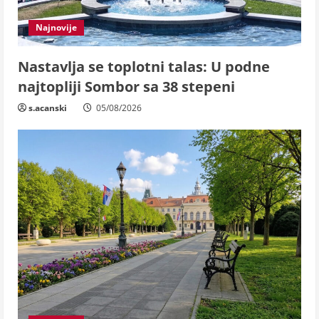
Najnovije
Nastavlja se toplotni talas: U podne
najtopliji Sombor sa 38 stepeni
s.acanski
05/08/2026