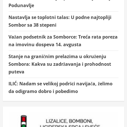
Podunavlje
Nastavlja se toplotni talas: U podne najtopliji
Sombor sa 38 stepeni
Važan podsetnik za Somborce: Treća rata poreza
na imovinu dospeva 14. avgusta
Stanje na graničnim prelazima u okruženju
Sombora: Kakva su zadržavanja i prohodnost
puteva
ILIĆ: Nadam se velikoj podršci navijača, želimo
da odigramo dobro i pobedimo