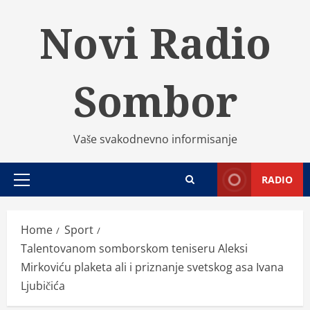
Skip
Novi Radio
to
content
Sombor
Vaše svakodnevno informisanje
RADIO
Primary
Menu
Home
Sport
Talentovanom somborskom teniseru Aleksi
Mirkoviću plaketa ali i priznanje svetskog asa Ivana
Ljubičića