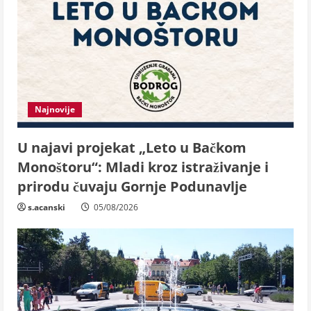
Najnovije
U najavi projekat „Leto u Bačkom
Monoštoru“: Mladi kroz istraživanje i
prirodu čuvaju Gornje Podunavlje
s.acanski
05/08/2026