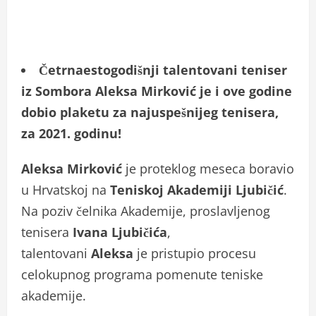
Četrnaestogodišnji talentovani teniser
iz Sombora Aleksa Mirković je i ove godine
dobio plaketu za najuspešnijeg tenisera,
za 2021. godinu!
Aleksa Mirković
je proteklog meseca boravio
u Hrvatskoj na
Teniskoj Akademiji Ljubičić
.
Na poziv čelnika Akademije, proslavljenog
tenisera
Ivana Ljubičića
,
talentovani
Aleksa
je pristupio procesu
celokupnog programa pomenute teniske
akademije.