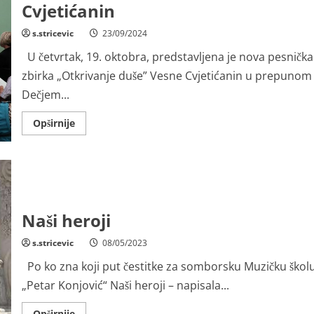
Cvjetićanin
Đorđa
Nešića
s.stricevic
23/09/2024
U četvrtak, 19. oktobra, predstavljena je nova pesnička
zbirka „Otkrivanje duše” Vesne Cvjetićanin u prepunom
Dečjem...
Read
Opširnije
more
about
Predstavljena
nova
pesnička
zbirka
„Otkrivanje
duše”
Vesne
Naši heroji
Cvjetićanin
s.stricevic
08/05/2023
Po ko zna koji put čestitke za somborsku Muzičku škol
„Petar Konjović“ Naši heroji – napisala...
Read
Opširnije