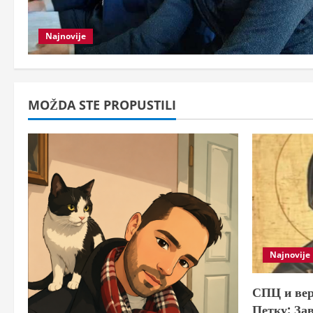
Najnovije
MOŽDA STE PROPUSTILI
Najnovije
СПЦ и вер
Петку: За