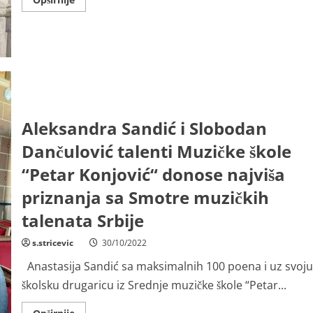
more
about
Naši
heroji
Aleksandra Sandić i Slobodan
Dančulović talenti Muzičke škole
“Petar Konjović“ donose najviša
priznanja sa Smotre muzičkih
talenata Srbije
s.stricevic
30/10/2022
Anastasija Sandić sa maksimalnih 100 poena i uz svoju
školsku drugaricu iz Srednje muzičke škole “Petar...
Read