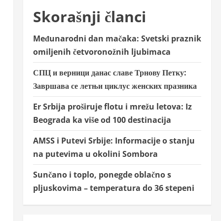
Skorašnji članci
Međunarodni dan mačaka: Svetski praznik
omiljenih četvoronožnih ljubimaca
СПЦ и верници данас славе Трнову Петку:
Завршава се летњи циклус женских празника
Er Srbija proširuje flotu i mrežu letova: Iz
Beograda ka više od 100 destinacija
AMSS i Putevi Srbije: Informacije o stanju
na putevima u okolini Sombora
Sunčano i toplo, ponegde oblačno s
pljuskovima – temperatura do 36 stepeni