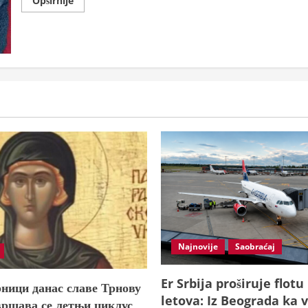
Opširnije
more
about
Aleksandra
Sandić
i
Slobodan
Dančulović
talenti
Muzičke
škole
“Petar
Konjović“
donose
najviša
priznanja
sa
Smotre
muzičkih
talenata
Srbije
Najnovije
Saobraćaj
Er Srbija proširuje flotu
ници данас славе Трнову
letova: Iz Beograda ka v
вршава се летњи циклус