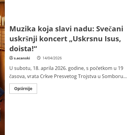
Muzika koja slavi nadu: Svečani
uskršnji koncert „Uskrsnu Isus,
doista!“
s.acanski
14/04/2026
U subotu, 18. aprila 2026. godine, s početkom u 19
časova, vrata Crkve Presvetog Trojstva u Somboru...
Read
Opširnije
more
about
Muzika
koja
slavi
nadu:
Svečani
uskršnji
koncert
„Uskrsnu
Isus,