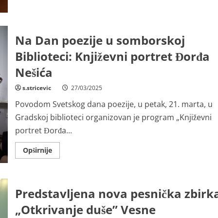
doista!“
Na Dan poezije u somborskoj
Biblioteci: Književni portret Đorđa
Nešića
s.stricevic
27/03/2025
Povodom Svetskog dana poezije, u petak, 21. marta, u
Gradskoj biblioteci organizovan je program „Književni
portret Đorđa...
Read
Opširnije
more
about
Na
Dan
poezije
Predstavljena nova pesnička zbirk
u
somborskoj
Biblioteci:
„Otkrivanje duše” Vesne
Književni
portret