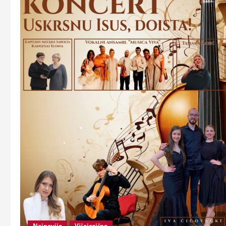
Najnovije
Višejezično