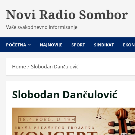
Skip
Novi Radio Sombor
to
content
Vaše svakodnevno informisanje
POČETNA
NAJNOVIJE
SPORT
SINDIKAT
EKON
Home
Slobodan Dančulović
Slobodan Dančulović