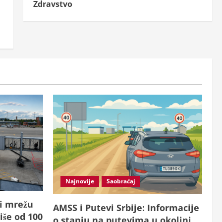
Zdravstvo
Najnovije
Saobraćaj
 i mrežu
AMSS i Putevi Srbije: Informacije
iše od 100
o stanju na putevima u okolini