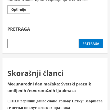
Read
Opširnije
more
about
Naturisti
Srbije:
Idemo
PRETRAGA
u…
Siki
PRETRAGA
Skorašnji članci
Međunarodni dan mačaka: Svetski praznik
omiljenih četvoronožnih ljubimaca
СПЦ и верници данас славе Трнову Петку: Завршава
се летњи циклус женских празника