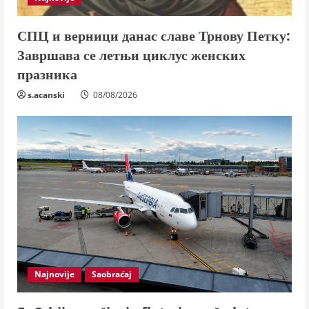
СПЦ и верници данас славе Трнову Петку:
Завршава се летњи циклус женских
празника
s.acanski
08/08/2026
Najnovije
Saobraćaj