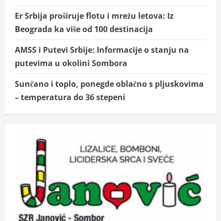
Er Srbija proširuje flotu i mrežu letova: Iz
Beograda ka više od 100 destinacija
AMSS i Putevi Srbije: Informacije o stanju na
putevima u okolini Sombora
Sunčano i toplo, ponegde oblačno s pljuskovima
– temperatura do 36 stepeni