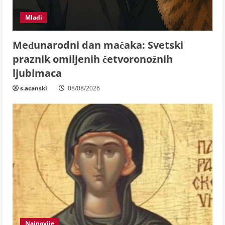
Mladi
Međunarodni dan mačaka: Svetski
praznik omiljenih četvoronožnih
ljubimaca
s.acanski
08/08/2026
Najnovije