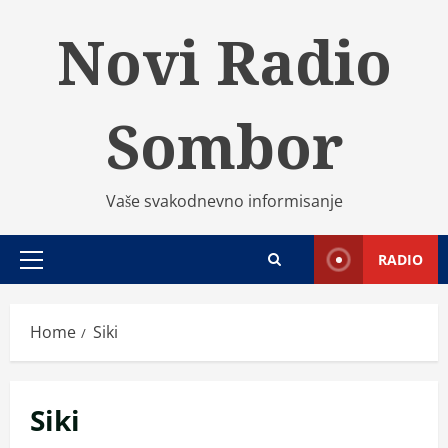
Skip
Novi Radio
to
content
Sombor
Vaše svakodnevno informisanje
RADIO
Primary
Menu
Home
Siki
Siki