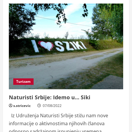
Turizam
Naturisti Srbije: Idemo u… Siki
s.stricevic
07/08/2022
Iz Udruženja Naturisti Srbije stižu nam nove
informacije o aktivnostima njihovih članova
odnosno sadržajnom ispunjenju vremena...