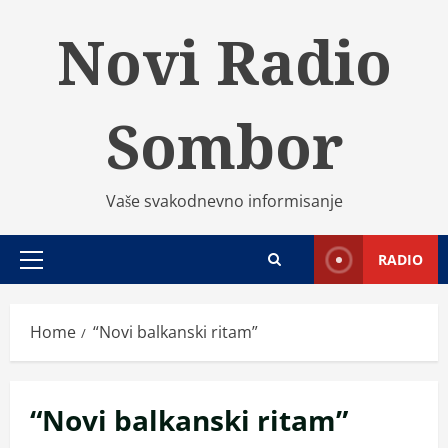
Skip
Novi Radio
to
content
Sombor
Vaše svakodnevno informisanje
RADIO
Primary
Menu
Home
“Novi balkanski ritam”
“Novi balkanski ritam”