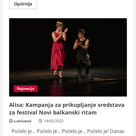
Read
Opširnije
more
about
Prvo
izdanje
festivala
“Novi
balkanski
ritam”
Najnovije
Alisa: Kampanja za prikupljanje sredstava
za festival Novi balkanski ritam
s.stricevic
14/05/2022
Počelo je… Počelo je… Počelo je… Počelo je! Danas