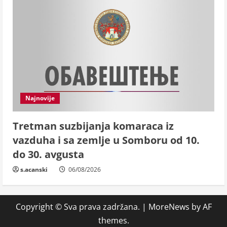
Najnovije
Tretman suzbijanja komaraca iz
vazduha i sa zemlje u Somboru od 10.
do 30. avgusta
s.acanski
06/08/2026
Copyright © Sva prava zadržana.
|
MoreNews
by AF
themes.