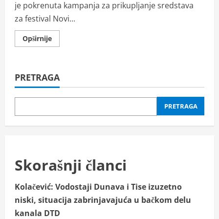
je pokrenuta kampanja za prikupljanje sredstava
za festival Novi...
Read
Opširnije
more
about
Alisa:
Kampanja
za
PRETRAGA
prikupljanje
sredstava
za
festival
Novi
PRETRAGA
balkanski
ritam
Skorašnji članci
Kolačević: Vodostaji Dunava i Tise izuzetno
niski, situacija zabrinjavajuća u bačkom delu
kanala DTD