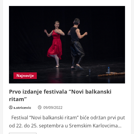
Prvo
izdanje
festivala
“Novi
balkanski
ritam”
Najnovije
Prvo izdanje festivala “Novi balkanski
ritam”
s.stricevic
09/09/2022
Festival “Novi balkanski ritam” biće održan prvi put
od 22. do 25. septembra u Sremskim Karlovcima...