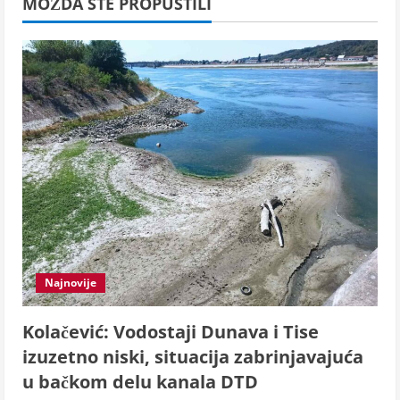
MOŽDA STE PROPUSTILI
Najnovije
Kolačević: Vodostaji Dunava i Tise
izuzetno niski, situacija zabrinjavajuća
u bačkom delu kanala DTD