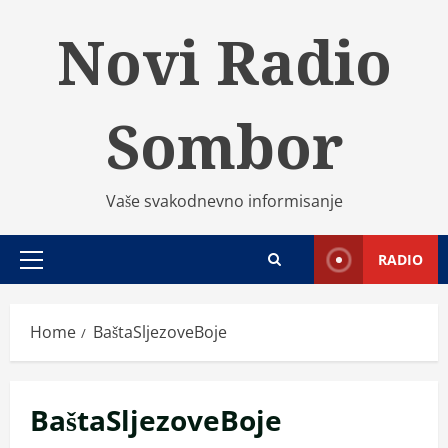
Skip
Novi Radio
to
content
Sombor
Vaše svakodnevno informisanje
RADIO
Primary
Menu
Home
BaštaSljezoveBoje
BaštaSljezoveBoje