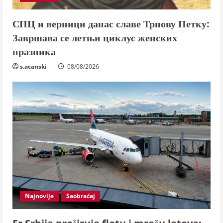
СПЦ и верници данас славе Трнову Петку:
Завршава се летњи циклус женских
празника
s.acanski
08/08/2026
Najnovije
Saobraćaj