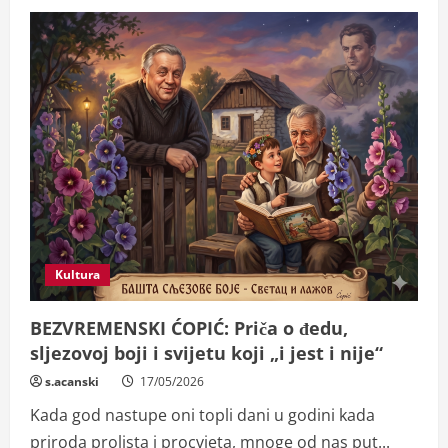
Kultura
BEZVREMENSKI ĆOPIĆ: Priča o đedu,
sljezovoj boji i svijetu koji „i jest i nije“
s.acanski
17/05/2026
Kada god nastupe oni topli dani u godini kada
priroda prolista i procvjeta, mnoge od nas put...