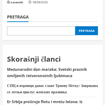
s.acanski
08/08/2026
PRETRAGA
PRETRAGA
Skorašnji članci
Međunarodni dan mačaka: Svetski praznik
omiljenih četvoronožnih ljubimaca
СПЦ и верници данас славе Трнову Петку: Завршава
се летњи циклус женских празника
Er Srbija proširuje flotu i mrežu letova: Iz