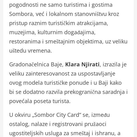
pogodnosti ne samo turistima i gostima
Sombora, već i lokalnom stanovništvu kroz
pristup raznim turističkim atrakcijama,
muzejima, kulturnim događajima,
restoranima i smeštajnim objektima, uz veliku
uštedu vremena.
Gradonačelnica Baje,
Klara Njirati
, izrazila je
veliku zainteresovanost za uspostavljanje
ovog modela turističke ponude i u Baji kako
bi se dodatno razvila prekogranična saradnja i
povećala poseta turista.
U okviru „Sombor City Card“ se, između
ostalog, nalaze i registrovani pružaoci
ugostiteljskih usluga za smeštaj i ishranu, a