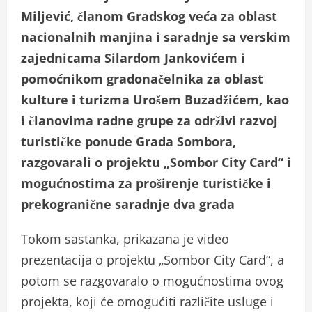
Miljević, članom Gradskog veća za oblast
nacionalnih manjina i saradnje sa verskim
zajednicama Silardom Jankovićem i
pomoćnikom gradonačelnika za oblast
kulture i turizma Urošem Buzadžićem, kao
i članovima radne grupe za održivi razvoj
turističke ponude Grada Sombora,
razgovarali o projektu „Sombor City Card“ i
mogućnostima za proširenje turističke i
prekogranične saradnje dva grada
Tokom sastanka, prikazana je video
prezentacija o projektu „Sombor City Card“, a
potom se razgovaralo o mogućnostima ovog
projekta, koji će omogućiti različite usluge i