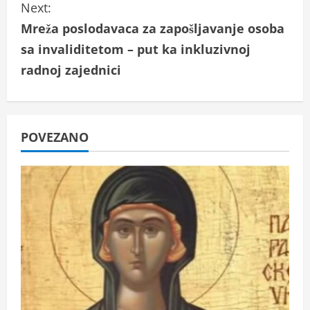
Next:
t
Mreža poslodavaca za zapošljavanje osoba
i
sa invaliditetom – put ka inkluzivnoj
radnoj zajednici
n
u
e
POVEZANO
R
e
a
d
i