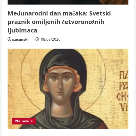
Međunarodni dan mačaka: Svetski
praznik omiljenih četvoronožnih
ljubimaca
s.acanski
08/08/2026
Najnovije