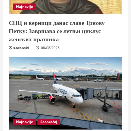
n
Najnovije
g
СПЦ и верници данас славе Трнову
Петку: Завршава се летњи циклус
женских празника
s.acanski
08/08/2026
Najnovije
Saobraćaj