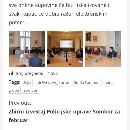
sve online kupovine će biti fiskalizovane i
svaki kupac će dobiti račun elektronskim
putem.
Broj pregleda:
4.538
Tags:
Baja
održivi razvoj turizma Grada Sombor
radna
grupa
Sombor
C
Previous:
Zbirni izveštaj Policijske uprave Sombor za
o
februar
n