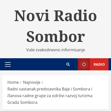
Skip
Novi Radio
to
content
Sombor
Vaše svakodnevno informisanje
RADIO
Primary
Menu
Home
Najnovije
Radni sastanak predstavnika Baje i Sombora i
članova radne grupe za održivi razvoj turizma
Grada Sombora