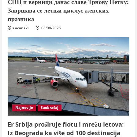
СПЦ и верници данас славе Трнову Петку:
Завршава се летњи циклус женских
празника
s.acanski
08/08/2026
Najnovije
Saobraćaj
Er Srbija proširuje flotu i mrežu letova:
Iz Beograda ka više od 100 destinacija