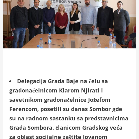
Delegacija Grada Baje na čelu sa
gradonačelnicom Klarom Njirati i
savetnikom gradonačelnice Jožefom
Ferencom, posetili su danas Sombor gde
su na radnom sastanku sa predstavnicima
Grada Sombora, članicom Gradskog veća
za oblast socijalne zaštite Jovanom