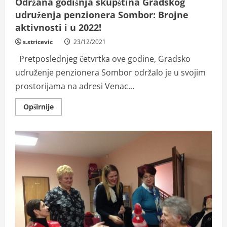
Održana godišnja skupština Gradskog
udruženja penzionera Sombor: Brojne
aktivnosti i u 2022!
s.stricevic
23/12/2021
Pretposlednjeg četvrtka ove godine, Gradsko
udruženje penzionera Sombor održalo je u svojim
prostorijama na adresi Venac...
Read
Opširnije
more
about
Održana
godišnja
skupština
Gradskog
udruženja
penzionera
Sombor:
Brojne
aktivnosti
i
u
2022!