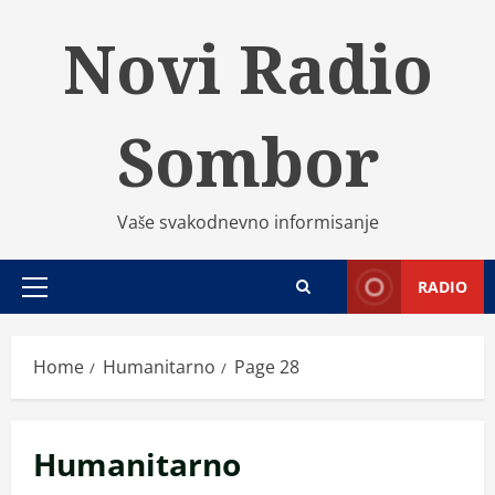
Skip
Novi Radio
to
content
Sombor
Vaše svakodnevno informisanje
RADIO
Primary
Menu
Home
Humanitarno
Page 28
Humanitarno