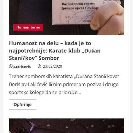
Humanitarno
Humanost na delu – kada je to
najpotrebnije: Karate klub „Dušan
Staničkov“ Sombor
s.stricevic
23/03/2020
Trener somborskih karatista „Dušana Staničkova“
Borislav Lakićević ličnim primerom poziva i druge
sportske kolege da se pridruže...
Read
Opširnije
more
about
Humanost
na
delu
–