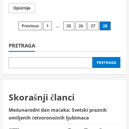
Read
Opširnije
more
about
Društvo
za
Kretanje
Previous
1
…
25
26
27
28
borbu
protiv
raka
članaka
Sombor
predstavljeno
PRETRAGA
na
Evropskom
kongresu
u
PRETRAGA
Italiji
Skorašnji članci
Međunarodni dan mačaka: Svetski praznik
omiljenih četvoronožnih ljubimaca