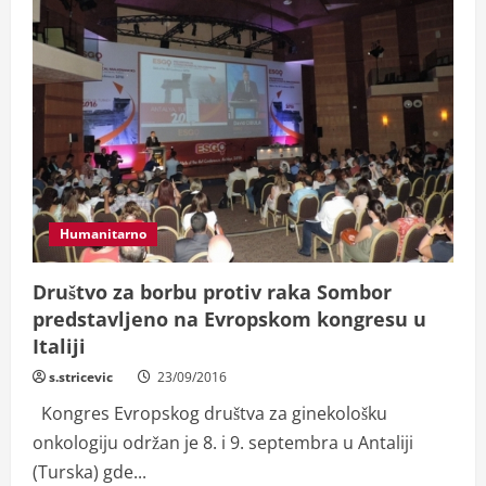
kada
je
to
najpotrebnije:
Karate
klub
„Dušan
Staničkov“
Sombor
Humanitarno
Društvo za borbu protiv raka Sombor
predstavljeno na Evropskom kongresu u
Italiji
s.stricevic
23/09/2016
Kongres Evropskog društva za ginekološku
onkologiju održan je 8. i 9. septembra u Antaliji
(Turska) gde...