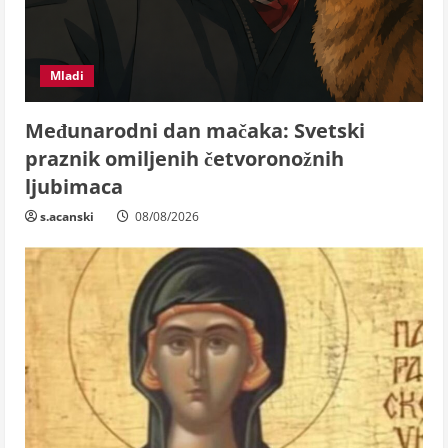
Mladi
Međunarodni dan mačaka: Svetski
praznik omiljenih četvoronožnih
ljubimaca
s.acanski
08/08/2026