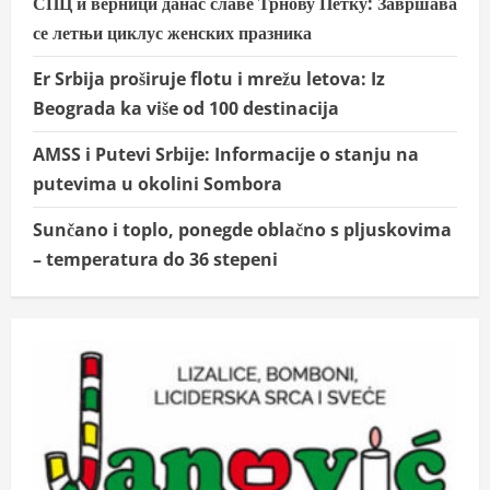
СПЦ и верници данас славе Трнову Петку: Завршава
се летњи циклус женских празника
Er Srbija proširuje flotu i mrežu letova: Iz
Beograda ka više od 100 destinacija
AMSS i Putevi Srbije: Informacije o stanju na
putevima u okolini Sombora
Sunčano i toplo, ponegde oblačno s pljuskovima
– temperatura do 36 stepeni