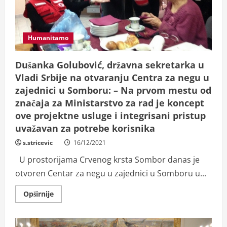
Humanitarno
Dušanka Golubović, državna sekretarka u
Vladi Srbije na otvaranju Centra za negu u
zajednici u Somboru: – Na prvom mestu od
značaja za Ministarstvo za rad je koncept
ove projektne usluge i integrisani pristup
uvažavan za potrebe korisnika
s.stricevic
16/12/2021
U prostorijama Crvenog krsta Sombor danas je
otvoren Centar za negu u zajednici u Somboru u...
Read
Opširnije
more
about
Dušanka
Golubović,