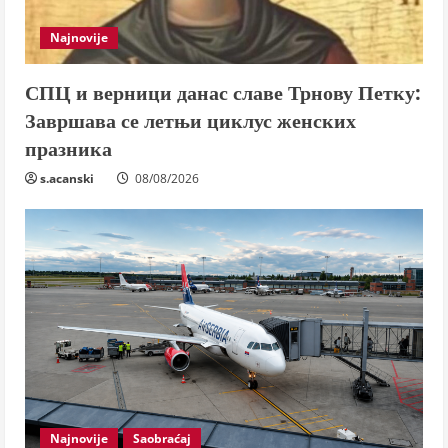
Najnovije
СПЦ и верници данас славе Трнову Петку:
Завршава се летњи циклус женских
празника
s.acanski
08/08/2026
Najnovije
Saobraćaj