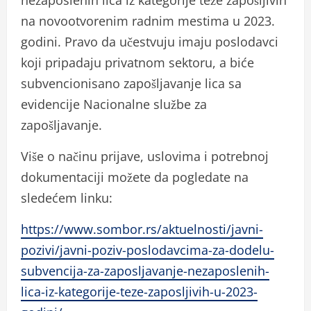
nezaposlenih lica iz kategorije teže zapošljivih
na novootvorenim radnim mestima u 2023.
godini. Pravo da učestvuju imaju poslodavci
koji pripadaju privatnom sektoru, a biće
subvencionisano zapošljavanje lica sa
evidencije Nacionalne službe za
zapošljavanje.
Više o načinu prijave, uslovima i potrebnoj
dokumentaciji možete da pogledate na
sledećem linku:
https://www.sombor.rs/aktuelnosti/javni-
pozivi/javni-poziv-poslodavcima-za-dodelu-
subvencija-za-zaposljavanje-nezaposlenih-
lica-iz-kategorije-teze-zaposljivih-u-2023-