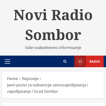
Skip
Novi Radio
to
content
Sombor
Vaše svakodnevno informisanje
RADIO
Primary
Menu
Home
Najnovije
Javni pozivi za subvencije samozapošljavanja i
zapošljavanja / Grad Sombor