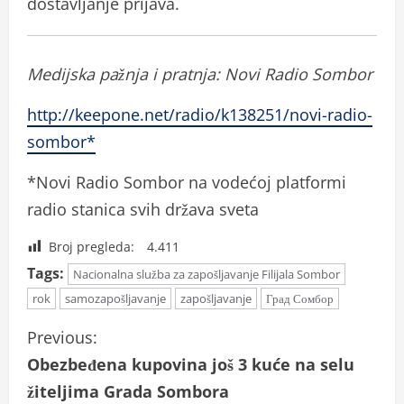
dostavljanje prijava.
Medijska pažnja i pratnja: Novi Radio Sombor
http://keepone.net/radio/k138251/novi-radio-
sombor*
*Novi Radio Sombor na vodećoj platformi
radio stanica svih država sveta
Broj pregleda:
4.411
Tags:
Nacionalna služba za zapošljavanje Filijala Sombor
rok
samozapošljavanje
zapošljavanje
Град Сомбор
C
Previous:
Obezbeđena kupovina još 3 kuće na selu
o
žiteljima Grada Sombora