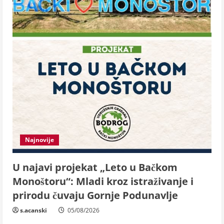
Najnovije
U najavi projekat „Leto u Bačkom
Monoštoru“: Mladi kroz istraživanje i
prirodu čuvaju Gornje Podunavlje
s.acanski
05/08/2026