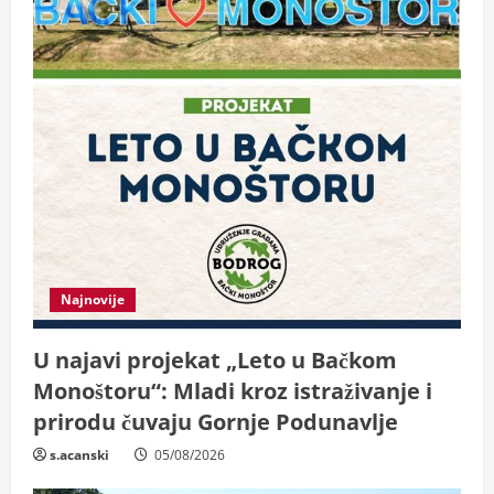
n
g
Najnovije
U najavi projekat „Leto u Bačkom
Monoštoru“: Mladi kroz istraživanje i
prirodu čuvaju Gornje Podunavlje
s.acanski
05/08/2026