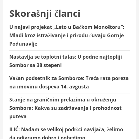
Skorašnji članci
U najavi projekat „Leto u Bačkom Monoštoru“:
Mladi kroz istraživanje i prirodu čuvaju Gornje
Podunavlje
Nastavlja se toplotni talas: U podne najtopliji
Sombor sa 38 stepeni
Važan podsetnik za Somborce: Treća rata poreza
na imovinu dospeva 14. avgusta
Stanje na graničnim prelazima u okruženju
Sombora: Kakva su zadržavanja i prohodnost
puteva
ILIĆ: Nadam se velikoj podršci navijača, želimo
da odigramo dobro i pobedimo