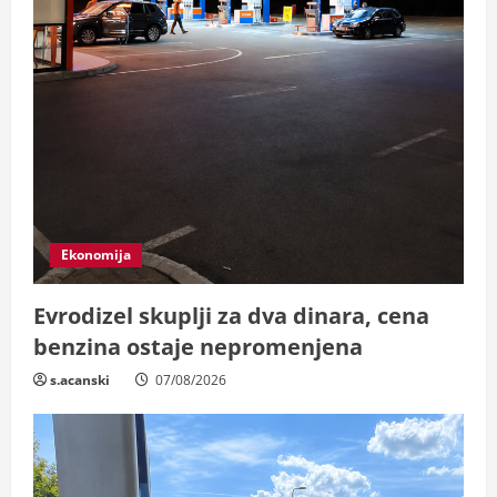
g
Ekonomija
Evrodizel skuplji za dva dinara, cena
benzina ostaje nepromenjena
s.acanski
07/08/2026