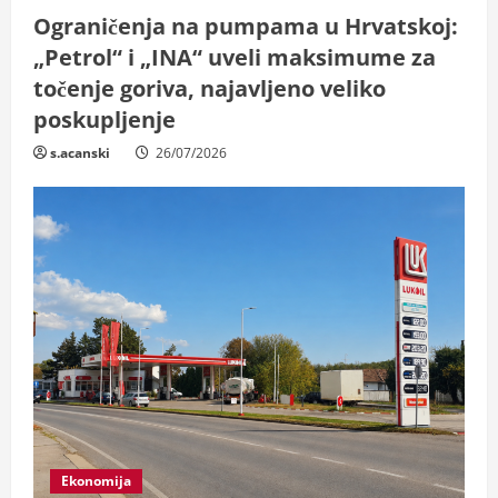
Ograničenja na pumpama u Hrvatskoj:
„Petrol“ i „INA“ uveli maksimume za
točenje goriva, najavljeno veliko
poskupljenje
s.acanski
26/07/2026
Ekonomija