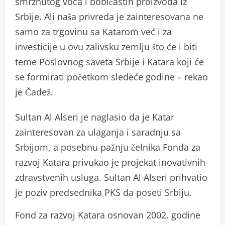
smrznutog voća i bobičastih proizvoda iz
Srbije. Ali naša privreda je zainteresovana ne
samo za trgovinu sa Katarom već i za
investicije u ovu zalivsku zemlju što će i biti
teme Poslovnog saveta Srbije i Katara koji će
se formirati početkom sledeće godine – rekao
je Čadež.
Sultan Al Alseri je naglasio da je Katar
zainteresovan za ulaganja i saradnju sa
Srbijom, a posebnu pažnju čelnika Fonda za
razvoj Katara privukao je projekat inovativnih
zdravstvenih usluga. Sultan Al Alseri prihvatio
je poziv predsednika PKS da poseti Srbiju.
Fond za razvoj Katara osnovan 2002. godine