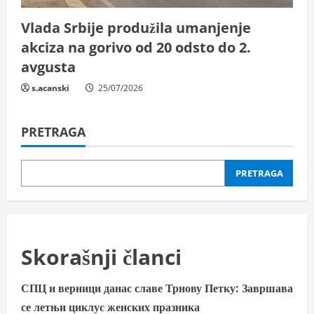
Vlada Srbije produžila umanjenje
akciza na gorivo od 20 odsto do 2.
avgusta
s.acanski
25/07/2026
PRETRAGA
PRETRAGA
Skorašnji članci
СПЦ и верници данас славе Трнову Петку: Завршава
се летњи циклус женских празника