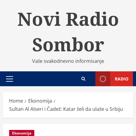
Skip
Novi Radio
to
content
Sombor
Vaše svakodnevno informisanje
RADIO
Primary
Menu
Home
Ekonomija
Sultan Al Alseri i Čadež: Katar želi da ulaže u Srbiju
Ekonomija