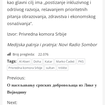
kao glavni cilj ima „postizanje inkluzivnog i
održivog razvoja, rešavanjem prioritetnih
pitanja obrazovanja, zdravstva i ekonomskog
osnaživanja“.
Izvor: Privredna komora Srbije
Medijska pažnja i pratnja: Novi Radio Sombor
Broj pregleda:
22.076
Tags:
Al Alseri
Doha
Katar
Marko Čadež
PKS
Privredna komora Srbije
sultan
tržište
C
Previous:
О насељавању српских добровољаца из Лике у
o
Војводину
n
Next: