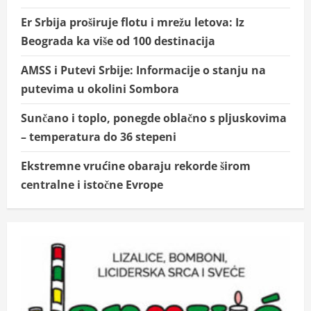
Er Srbija proširuje flotu i mrežu letova: Iz
Beograda ka više od 100 destinacija
AMSS i Putevi Srbije: Informacije o stanju na
putevima u okolini Sombora
Sunčano i toplo, ponegde oblačno s pljuskovima
– temperatura do 36 stepeni
Ekstremne vrućine obaraju rekorde širom
centralne i istočne Evrope