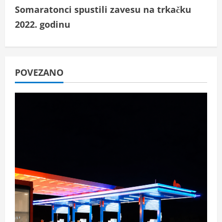
t
Somaratonci spustili zavesu na trkačku
i
2022. godinu
n
u
POVEZANO
e
R
e
a
d
i
n