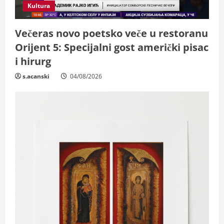
Kultura
Večeras novo poetsko veče u restoranu
Orijent 5: Specijalni gost američki pisac
i hirurg
s.acanski
04/08/2026