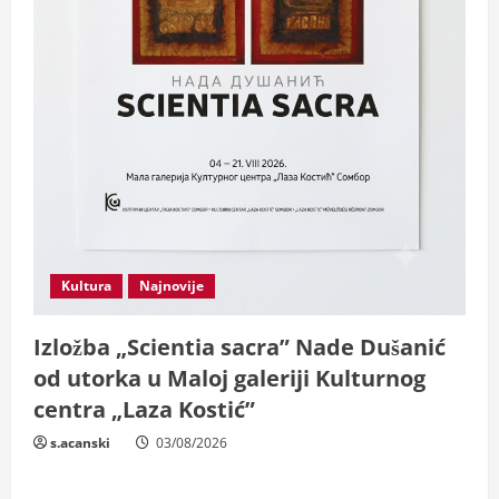
Kultura
Najnovije
Izložba „Scientia sacra” Nade Dušanić
od utorka u Maloj galeriji Kulturnog
centra „Laza Kostić”
s.acanski
03/08/2026