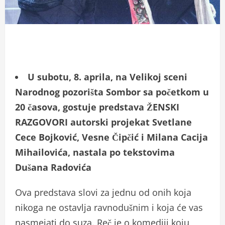
U subotu, 8. aprila, na Velikoj sceni
Narodnog pozorišta Sombor sa početkom u
20 časova, gostuje predstava ŽENSKI
RAZGOVORI autorski projekat Svetlane
Cece Bojković, Vesne Čipčić i Milana Cacija
Mihailovića, nastala po tekstovima
Dušana Radovića
Ova predstava slovi za jednu od onih koja
nikoga ne ostavlja ravnodušnim i koja će vas
nasmejati do suza. Reč je o komediji koju