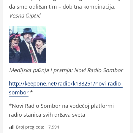
da smo odličan tim – dobitna kombinacija.
Vesna Čipčić
Medijska pažnja i pratnja: Novi Radio Sombor
http://keepone.net/radio/k138251/novi-radio-
sombor
*
*Novi Radio Sombor na vodećoj platformi
radio stanica svih država sveta
Broj pregleda:
7.994