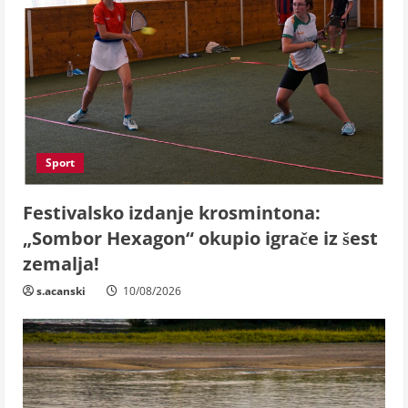
Sport
Festivalsko izdanje krosmintona:
„Sombor Hexagon“ okupio igrače iz šest
zemalja!
s.acanski
10/08/2026