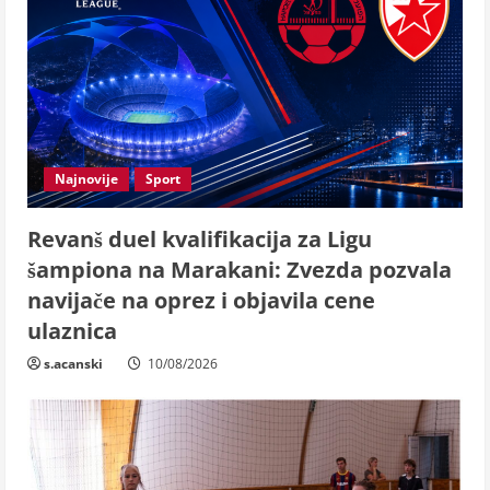
Najnovije
Sport
Revanš duel kvalifikacija za Ligu
šampiona na Marakani: Zvezda pozvala
navijače na oprez i objavila cene
ulaznica
s.acanski
10/08/2026