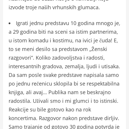
izvode troje naših vrhunskih glumaca.
Igrati jednu predstavu 10 godina mnogo je,
a 29 godina biti na sceni sa istim partnerima,
u istom komadu i kostimu, na ivici je čuda! E,
to se meni desilo sa predstavom „Ženski
razgovori“. Koliko zadovoljstva i radosti,
interesantnih gradova, zemalja, ljudi i utisaka.
Da sam posle svake predstave napisala samo
po jednu rečenicu sklopila bi se respektabilna
knjiga, ali avaj… Publika nam se beskrajno
radostila. Uživali smo i mi glumci i to istinski.
Reakcije su bile gotovo kao na rok
koncertima. Razgovor nakon predstave dirljiv.
Samo trajanje od gotovo 30 godina potvrda je