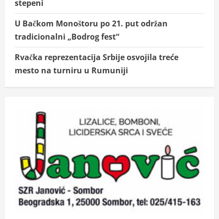
stepeni
U Bačkom Monoštoru po 21. put održan
tradicionalni „Bodrog fest“
Rvačka reprezentacija Srbije osvojila treće
mesto na turniru u Rumuniji