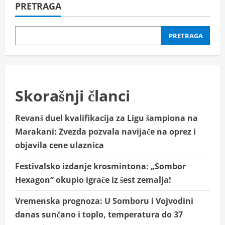
PRETRAGA
PRETRAGA
Skorašnji članci
Revanš duel kvalifikacija za Ligu šampiona na
Marakani: Zvezda pozvala navijače na oprez i
objavila cene ulaznica
Festivalsko izdanje krosmintona: „Sombor
Hexagon“ okupio igrače iz šest zemalja!
Vremenska prognoza: U Somboru i Vojvodini
danas sunčano i toplo, temperatura do 37