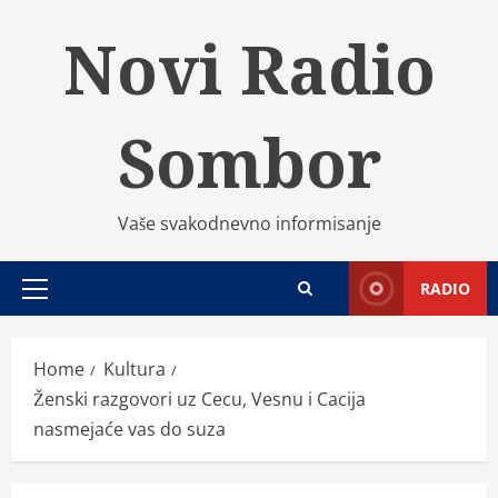
Skip
Novi Radio
to
content
Sombor
Vaše svakodnevno informisanje
RADIO
Primary
Menu
Home
Kultura
Ženski razgovori uz Cecu, Vesnu i Cacija
nasmejaće vas do suza