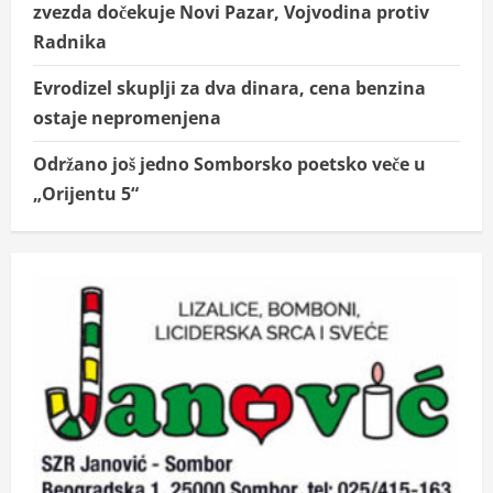
zvezda dočekuje Novi Pazar, Vojvodina protiv
Radnika
Evrodizel skuplji za dva dinara, cena benzina
ostaje nepromenjena
Održano još jedno Somborsko poetsko veče u
„Orijentu 5“