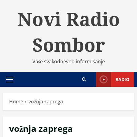
Skip
Novi Radio
to
content
Sombor
Vaše svakodnevno informisanje
RADIO
Primary
Menu
Home
vožnja zaprega
vožnja zaprega