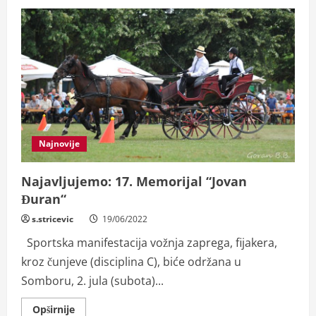
Najnovije
Najavljujemo: 17. Memorijal “Jovan
Đuran“
s.stricevic
19/06/2022
Sportska manifestacija vožnja zaprega, fijakera,
kroz čunjeve (disciplina C), biće održana u
Somboru, 2. jula (subota)...
Read
Opširnije