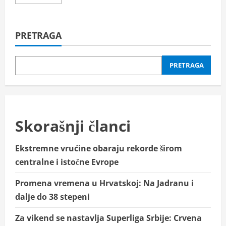
more
about
Najavljujemo:
17.
Memorijal
PRETRAGA
“Jovan
Đuran“
PRETRAGA
Skorašnji članci
Ekstremne vrućine obaraju rekorde širom
centralne i istočne Evrope
Promena vremena u Hrvatskoj: Na Jadranu i
dalje do 38 stepeni
Za vikend se nastavlja Superliga Srbije: Crvena