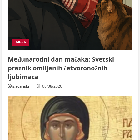
Mladi
Međunarodni dan mačaka: Svetski
praznik omiljenih četvoronožnih
ljubimaca
s.acanski
08/08/2026