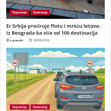
Najnovije
Saobraćaj
Er Srbija proširuje flotu i mrežu letova:
Iz Beograda ka više od 100 destinacija
s.acanski
08/08/2026
Najnovije
Saobraćaj