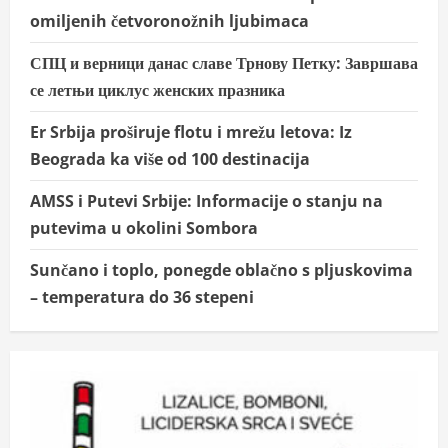
omiljenih četvoronožnih ljubimaca
СПЦ и верници данас славе Трнову Петку: Завршава
се летњи циклус женских празника
Er Srbija proširuje flotu i mrežu letova: Iz
Beograda ka više od 100 destinacija
AMSS i Putevi Srbije: Informacije o stanju na
putevima u okolini Sombora
Sunčano i toplo, ponegde oblačno s pljuskovima
– temperatura do 36 stepeni