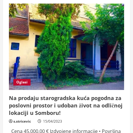
Oglasi
Na prodaju starogradska kuća pogodna za
poslovni prostor i udoban život na odličnoj
lokaciji u Somboru!
s.stricevic
15/04/2023
Cena 45.000,00 € Izdvojene informacije • Površina