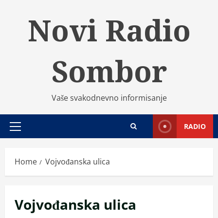
Skip
Novi Radio
to
content
Sombor
Vaše svakodnevno informisanje
RADIO
Primary
Menu
Home
Vojvođanska ulica
Vojvođanska ulica