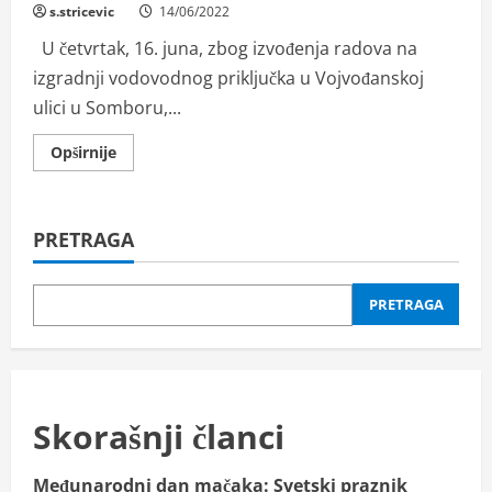
s.stricevic
14/06/2022
U četvrtak, 16. juna, zbog izvođenja radova na
izgradnji vodovodnog priključka u Vojvođanskoj
ulici u Somboru,...
Read
Opširnije
more
about
JKP
Vodokanal
Sombor:
PRETRAGA
Prekid
vodosnabdevanja
u
delu
Vojvođanske
PRETRAGA
ulice
Skorašnji članci
Međunarodni dan mačaka: Svetski praznik