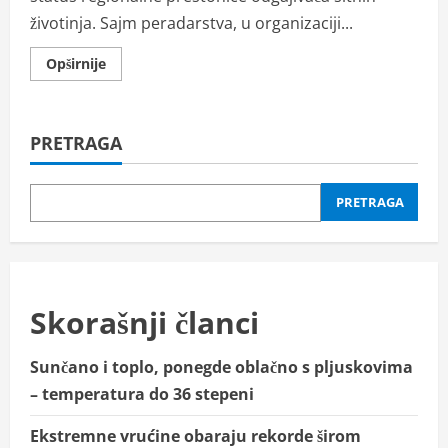
životinja. Sajm peradarstva, u organizaciji...
Read
Opširnije
more
about
Sombor
ponovo
centar
PRETRAGA
živinarstva:
Održan
tradicionalni
međunarodni
sajam
PRETRAGA
Skorašnji članci
Sunčano i toplo, ponegde oblačno s pljuskovima
– temperatura do 36 stepeni
Ekstremne vrućine obaraju rekorde širom