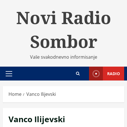
Skip
Novi Radio
to
content
Sombor
Vaše svakodnevno informisanje
RADIO
Primary
Menu
Home
Vanco Ilijevski
Vanco Ilijevski