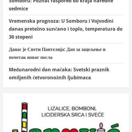
Somboru: Poznat raspored do kraja naredne
sedmice
Vremenska prognoza: U Somboru i Vojvodini
danas pretežno sunčano i toplo, temperatura do
36 stepeni
Данас је Свети Пантелија: Дан за зацељење и
почетак новог посла
Međunarodni dan mačaka: Svetski praznik
omiljenih četvoronožnih ljubimaca