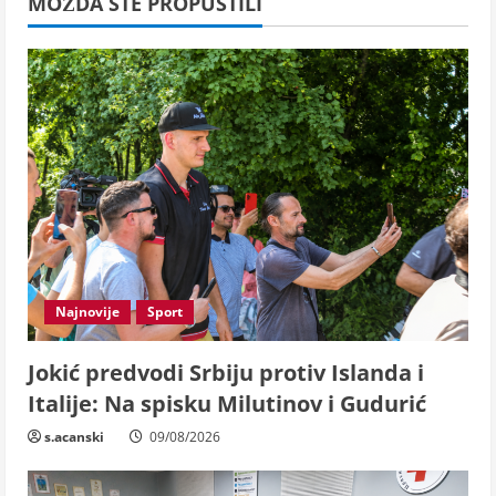
MOŽDA STE PROPUSTILI
Najnovije
Sport
Jokić predvodi Srbiju protiv Islanda i
Italije: Na spisku Milutinov i Gudurić
s.acanski
09/08/2026