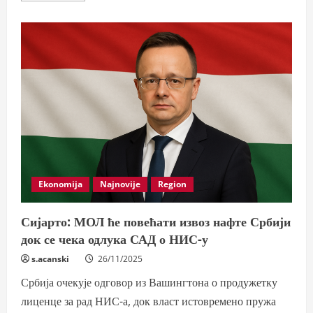
about
IZRAEL
–
RASKRŠĆE
ISTORIJE
I
MODERNOG
DOBA
Ekonomija
Najnovije
Region
Сијарто: МОЛ ће повећати извоз нафте Србији
док се чека одлука САД о НИС-у
s.acanski
26/11/2025
Србија очекује одговор из Вашингтона о продужетку
лиценце за рад НИС-а, док власт истовремено пружа