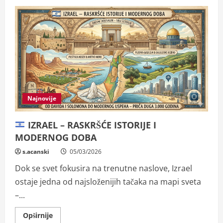
Najnovije
IZRAEL – RASKRŠĆE ISTORIJE I
MODERNOG DOBA
s.acanski
05/03/2026
Dok se svet fokusira na trenutne naslove, Izrael
ostaje jedna od najsloženijih tačaka na mapi sveta
–...
Read
Opširnije
more