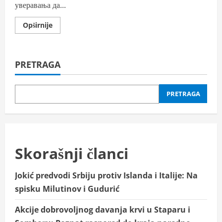
уверавања да...
Read
Opširnije
more
about
Сијарто:
МОЛ
ће
PRETRAGA
повећати
извоз
нафте
Србији
док
PRETRAGA
се
чека
одлука
САД
о
НИС-
у
Skorašnji članci
Jokić predvodi Srbiju protiv Islanda i Italije: Na
spisku Milutinov i Gudurić
Akcije dobrovoljnog davanja krvi u Staparu i