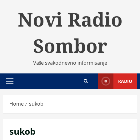
Skip
Novi Radio
to
content
Sombor
Vaše svakodnevno informisanje
RADIO
Primary
Menu
Home
sukob
sukob