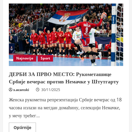
Najnovije
Sport
ДЕРБИ ЗА ПРВО МЕСТО: Рукометашице
Србије вечерас против Немачке у Штутгарту
s.acanski
30/11/2025
Женска рукометна репрезентација Србије вечерас од 18
часова излази на мегдан домаћину, селекцији Немачке,
у мечу трећег...
Read
Opširnije
more