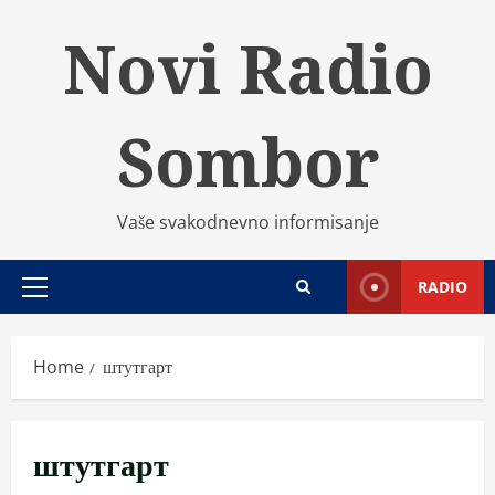
Skip
Novi Radio
to
content
Sombor
Vaše svakodnevno informisanje
RADIO
Primary
Menu
Home
штутгарт
штутгарт