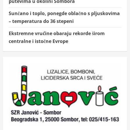
putevima u okolini Sombora
Sunčano i toplo, ponegde oblačno s pljuskovima
– temperatura do 36 stepeni
Ekstremne vrućine obaraju rekorde širom
centralne i istočne Evrope