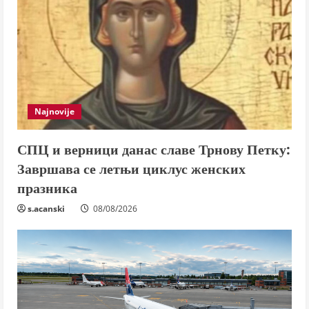
Najnovije
СПЦ и верници данас славе Трнову Петку:
Завршава се летњи циклус женских
празника
s.acanski
08/08/2026