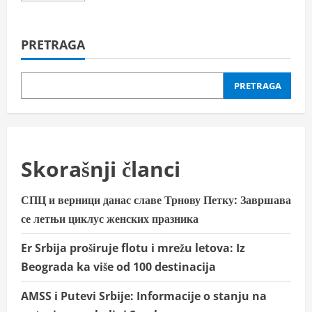
about
ДЕРБИ
ЗА
ПРВО
PRETRAGA
МЕСТО:
Рукометашице
Србије
вечерас
против
PRETRAGA
Немачке
у
Штутгарту
Skorašnji članci
СПЦ и верници данас славе Трнову Петку: Завршава
се летњи циклус женских празника
Er Srbija proširuje flotu i mrežu letova: Iz
Beograda ka više od 100 destinacija
AMSS i Putevi Srbije: Informacije o stanju na