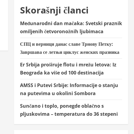
Skorašnji članci
Međunarodni dan mačaka: Svetski praznik
omiljenih četvoronožnih ljubimaca
СПЦ и верници данас славе Трнову Петку:
Завршава се летњи циклус женских празника
Er Srbija proširuje flotu i mrežu letova: Iz
Beograda ka više od 100 destinacija
AMSS i Putevi Srbije: Informacije o stanju
na putevima u okolini Sombora
Sunčano i toplo, ponegde oblačno s
pljuskovima – temperatura do 36 stepeni