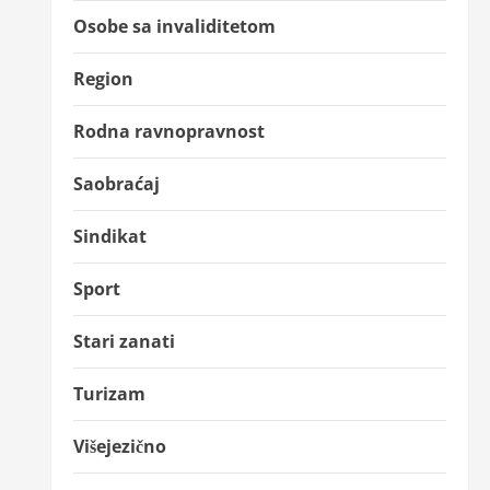
Osobe sa invaliditetom
Region
Rodna ravnopravnost
Saobraćaj
Sindikat
Sport
Stari zanati
Turizam
Višejezično