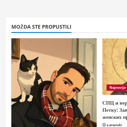
MOŽDA STE PROPUSTILI
Najnovije
СПЦ и вер
Петку: За
женских п
s.acanski