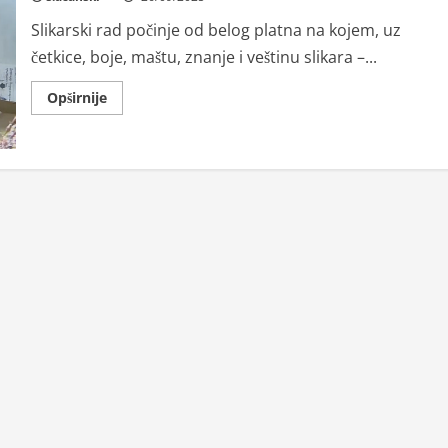
Slikarski rad počinje od belog platna na kojem, uz
četkice, boje, maštu, znanje i veštinu slikara –...
Read
Opširnije
more
about
Kako
se
izrađuju
platna
za
slikanje