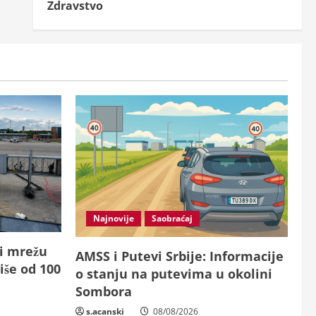
Zdravstvo
Najnovije
Saobraćaj
 i mrežu
AMSS i Putevi Srbije: Informacije
iše od 100
o stanju na putevima u okolini
Sombora
s.acanski
08/08/2026