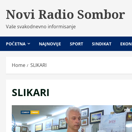
Skip
Novi Radio Sombor
to
content
Vaše svakodnevno informisanje
POČETNA
NAJNOVIJE
SPORT
SINDIKAT
EKON
Home
SLIKARI
SLIKARI