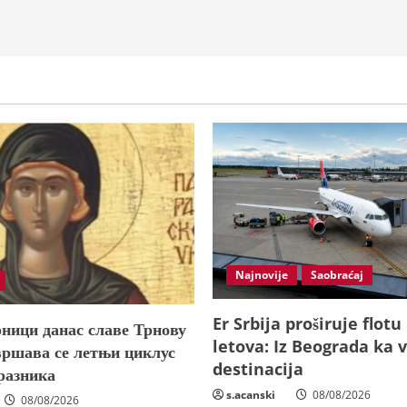
Najnovije
Saobraćaj
Er Srbija proširuje flotu
ници данас славе Трнову
letova: Iz Beograda ka v
вршава се летњи циклус
destinacija
разника
s.acanski
08/08/2026
08/08/2026