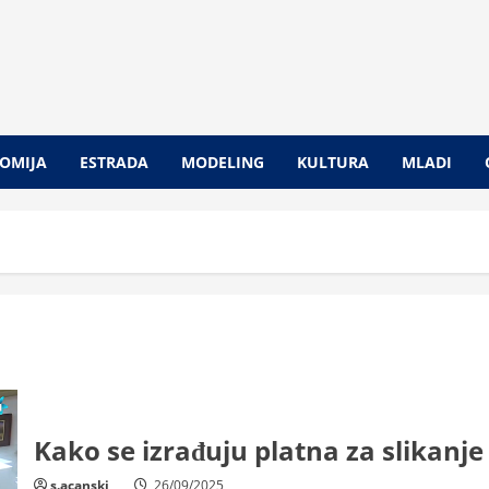
OMIJA
ESTRADA
MODELING
KULTURA
MLADI
Kako se izrađuju platna za slikanje
s.acanski
26/09/2025