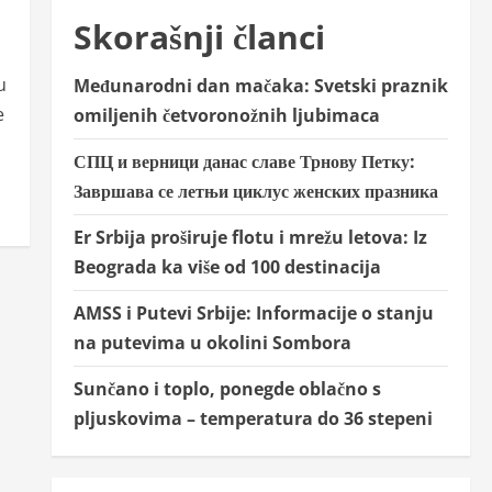
Skorašnji članci
u
Međunarodni dan mačaka: Svetski praznik
e
omiljenih četvoronožnih ljubimaca
СПЦ и верници данас славе Трнову Петку:
Завршава се летњи циклус женских празника
Er Srbija proširuje flotu i mrežu letova: Iz
Beograda ka više od 100 destinacija
AMSS i Putevi Srbije: Informacije o stanju
na putevima u okolini Sombora
Sunčano i toplo, ponegde oblačno s
pljuskovima – temperatura do 36 stepeni