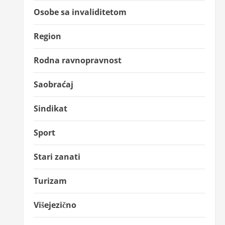
Osobe sa invaliditetom
Region
Rodna ravnopravnost
Saobraćaj
Sindikat
Sport
Stari zanati
Turizam
Višejezično