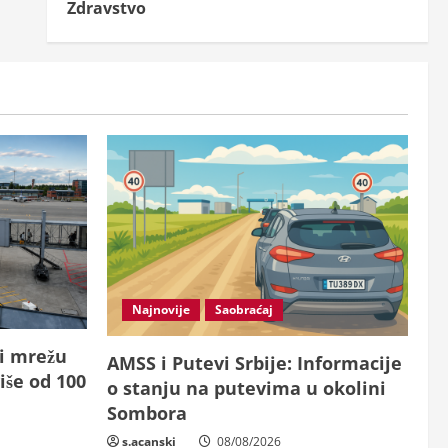
Zdravstvo
Najnovije
Saobraćaj
 i mrežu
AMSS i Putevi Srbije: Informacije
iše od 100
o stanju na putevima u okolini
Sombora
s.acanski
08/08/2026