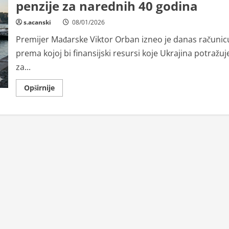
penzije za narednih 40 godina
s.acanski
08/01/2026
Premijer Mađarske Viktor Orban izneo je danas računic
prema kojoj bi finansijski resursi koje Ukrajina potražuj
za...
Read
Opširnije
more
about
Orban:
Sredstva
koja
traži
Ukrajina
mogla
bi
da
pokriju
mađarske
penzije
za
narednih
40
godina