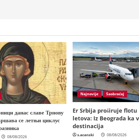
Najnovije
Saobraćaj
Er Srbija proširuje flotu
ници данас славе Трнову
letova: Iz Beograda ka v
вршава се летњи циклус
destinacija
разника
s.acanski
08/08/2026
08/08/2026