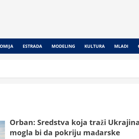
OMIJA
ESTRADA
MODELING
KULTURA
MLADI
Orban: Sredstva koja traži Ukrajin
mogla bi da pokriju mađarske