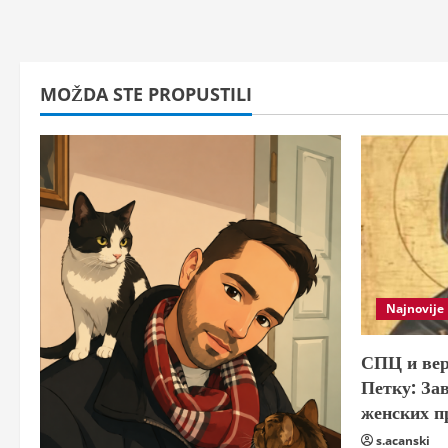
MOŽDA STE PROPUSTILI
Najnovije
СПЦ и вер
Петку: За
женских п
s.acanski