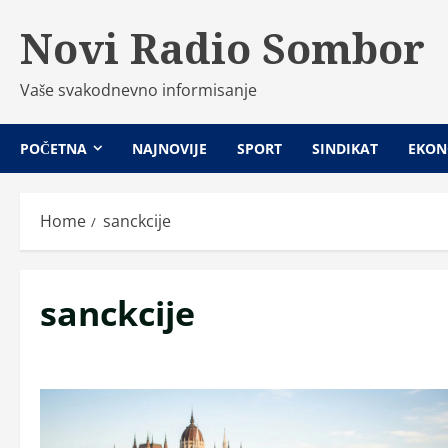
Skip
Novi Radio Sombor
to
content
Vaše svakodnevno informisanje
POČETNA
NAJNOVIJE
SPORT
SINDIKAT
EKON
Home
sanckcije
sanckcije