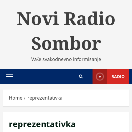
Skip
Novi Radio
to
content
Sombor
Vaše svakodnevno informisanje
RADIO
Primary
Menu
Home
reprezentativka
reprezentativka