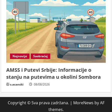
Najnovije
Saobraćaj
AMSS i Putevi Srbije: Informacije o
stanju na putevima u okolini Sombora
s.acanski
08/08/2026
Copyright © Sva prava zadržana.
|
MoreNews
by AF
themes.