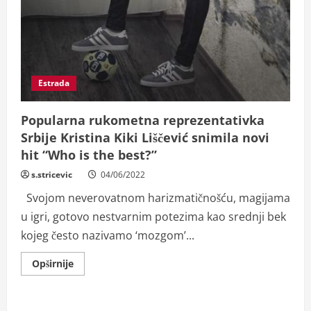
Estrada
Popularna rukometna reprezentativka
Srbije Kristina Kiki Liščević snimila novi
hit “Who is the best?”
s.stricevic
04/06/2022
Svojom neverovatnom harizmatičnošću, magijama
u igri, gotovo nestvarnim potezima kao srednji bek
kojeg često nazivamo ‘mozgom’...
Read
Opširnije
more
about
Popularna
rukometna