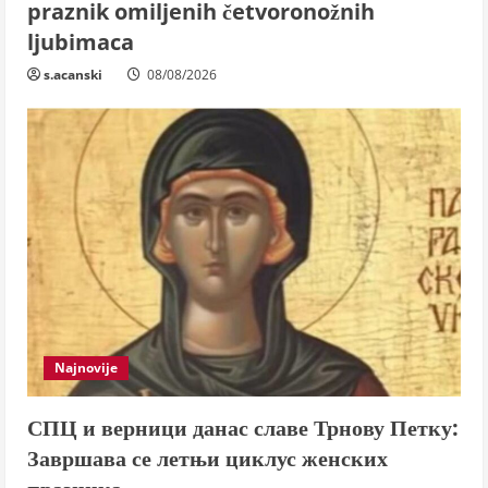
praznik omiljenih četvoronožnih
ljubimaca
s.acanski
08/08/2026
Najnovije
СПЦ и верници данас славе Трнову Петку:
Завршава се летњи циклус женских