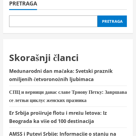
reprezentativka
PRETRAGA
Srbije
Kristina
Kiki
Liščević
snimila
PRETRAGA
novi
hit
“Who
is
the
best?”
Skorašnji članci
Međunarodni dan mačaka: Svetski praznik
omiljenih četvoronožnih ljubimaca
СПЦ и верници данас славе Трнову Петку: Завршава
се летњи циклус женских празника
Er Srbija proširuje flotu i mrežu letova: Iz
Beograda ka više od 100 destinacija
AMSS i Putevi Srbije: Informacije o stanju na