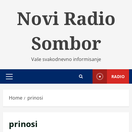
Skip
Novi Radio
to
content
Sombor
Vaše svakodnevno informisanje
RADIO
Primary
Menu
Home
prinosi
prinosi