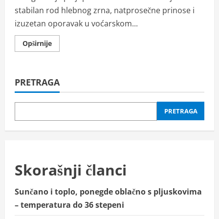
stabilan rod hlebnog zrna, natprosečne prinose i
izuzetan oporavak u voćarskom...
Read
Opširnije
more
about
Pšenica
donosi
natprosečan
PRETRAGA
rod
i
dobar
kvalitet,
počela
PRETRAGA
žetva
uz
akontnu
cenu
od
19
dinara
Skorašnji članci
Sunčano i toplo, ponegde oblačno s pljuskovima
– temperatura do 36 stepeni