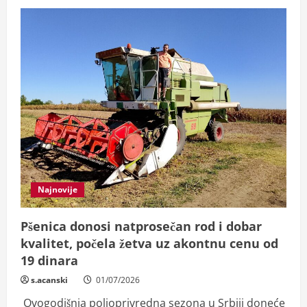
Najnovije
Pšenica donosi natprosečan rod i dobar
kvalitet, počela žetva uz akontnu cenu od
19 dinara
s.acanski
01/07/2026
Ovogodišnja poljoprivredna sezona u Srbiji doneće