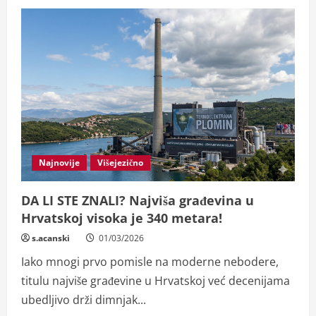
Najnovije
Višejezično
DA LI STE ZNALI? Najviša građevina u
Hrvatskoj visoka je 340 metara!
s.acanski
01/03/2026
Iako mnogi prvo pomisle na moderne nebodere,
titulu najviše građevine u Hrvatskoj već decenijama
ubedljivo drži dimnjak...