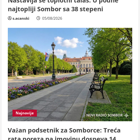
Nastavlja se toplotni talas: U podne
najtopliji Sombor sa 38 stepeni
s.acanski
05/08/2026
Najnovije
Važan podsetnik za Somborce: Treća
rata poreza na imovinu dospeva 14.