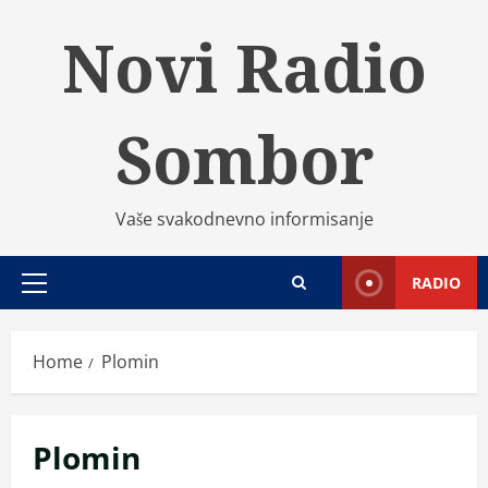
Skip
Novi Radio
to
content
Sombor
Vaše svakodnevno informisanje
RADIO
Primary
Menu
Home
Plomin
Plomin