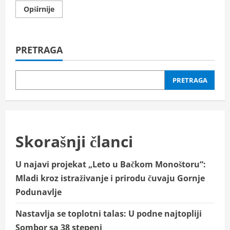
Read
Opširnije
more
about
DA
LI
STE
PRETRAGA
ZNALI?
Najviša
građevina
u
Hrvatskoj
PRETRAGA
visoka
je
340
metara!
Skorašnji članci
U najavi projekat „Leto u Bačkom Monoštoru“:
Mladi kroz istraživanje i prirodu čuvaju Gornje
Podunavlje
Nastavlja se toplotni talas: U podne najtopliji
Sombor sa 38 stepeni