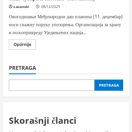
s.acanski
08/12/2025
Овогодишњи Међународни дан планина (11. децембар)
носи снажну поруку упозорења. Организација за храну
и пољопривреду Уједињених нација...
Read
Opširnije
more
about
Међународни
дан
планина
PRETRAGA
2025:
Глечери
као
тихи
чувари
PRETRAGA
и
опомена
човечанству
Skorašnji članci