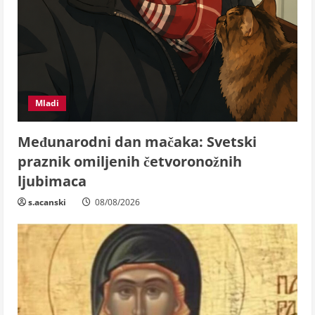
Mladi
Međunarodni dan mačaka: Svetski
praznik omiljenih četvoronožnih
ljubimaca
s.acanski
08/08/2026