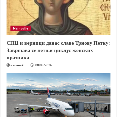
Najnovije
СПЦ и верници данас славе Трнову Петку:
Завршава се летњи циклус женских
празника
s.acanski
08/08/2026