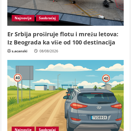
Najnovije
Saobraćaj
Er Srbija proširuje flotu i mrežu letova:
Iz Beograda ka više od 100 destinacija
s.acanski
08/08/2026
Najnovije
Saobraćaj