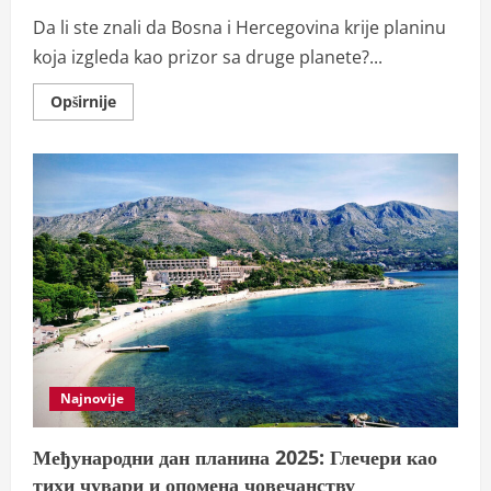
Da li ste znali da Bosna i Hercegovina krije planinu
koja izgleda kao prizor sa druge planete?...
Read
Opširnije
more
about
Planinsko
čudo
BiH:
9
jezera
i
10
vrhova
iznad
2000
metara!
Najnovije
Међународни дан планина 2025: Глечери као
тихи чувари и опомена човечанству