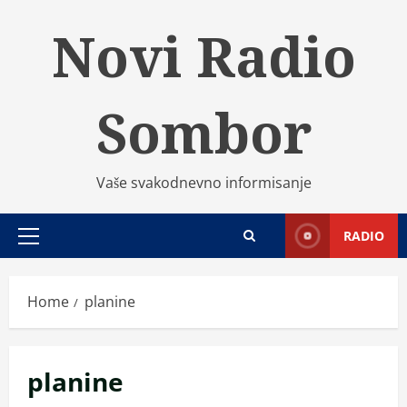
Skip
Novi Radio
to
content
Sombor
Vaše svakodnevno informisanje
RADIO
Primary
Menu
Home
planine
planine