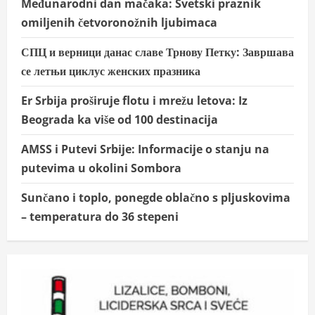
Međunarodni dan mačaka: Svetski praznik
omiljenih četvoronožnih ljubimaca
СПЦ и верници данас славе Трнову Петку: Завршава
се летњи циклус женских празника
Er Srbija proširuje flotu i mrežu letova: Iz
Beograda ka više od 100 destinacija
AMSS i Putevi Srbije: Informacije o stanju na
putevima u okolini Sombora
Sunčano i toplo, ponegde oblačno s pljuskovima
– temperatura do 36 stepeni