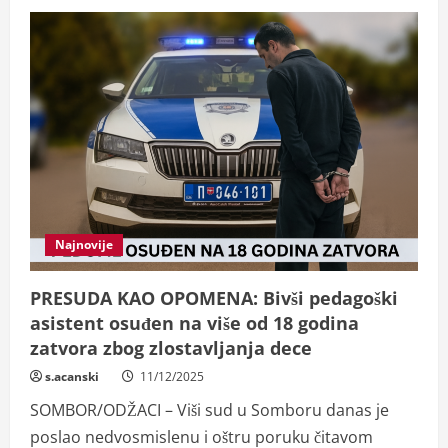
Najnovije
PRESUDA KAO OPOMENA: Bivši pedagoški
asistent osuđen na više od 18 godina
zatvora zbog zlostavljanja dece
s.acanski
11/12/2025
SOMBOR/ODŽACI – Viši sud u Somboru danas je
poslao nedvosmislenu i oštru poruku čitavom