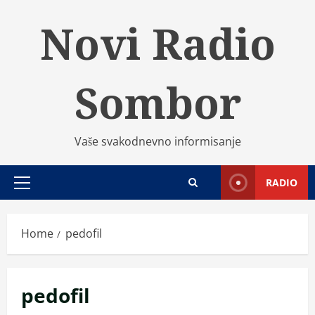
Skip
Novi Radio
to
content
Sombor
Vaše svakodnevno informisanje
RADIO
Primary
Menu
Home
pedofil
pedofil