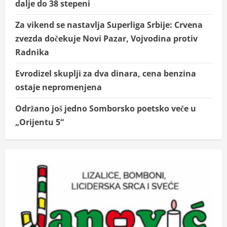
dalje do 38 stepeni
Za vikend se nastavlja Superliga Srbije: Crvena
zvezda dočekuje Novi Pazar, Vojvodina protiv
Radnika
Evrodizel skuplji za dva dinara, cena benzina
ostaje nepromenjena
Održano još jedno Somborsko poetsko veče u
„Orijentu 5“