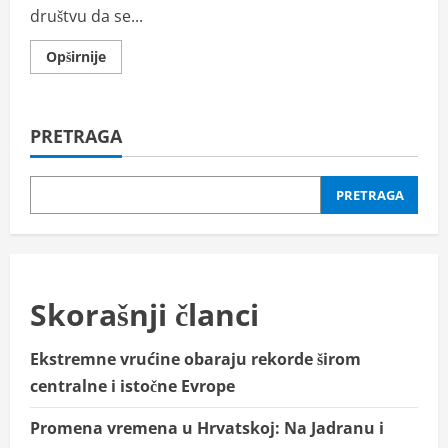
društvu da se...
Read
Opširnije
more
about
PRESUDA
KAO
OPOMENA:
PRETRAGA
Bivši
pedagoški
asistent
osuđen
na
PRETRAGA
više
od
18
godina
zatvora
zbog
zlostavljanja
Skorašnji članci
dece
Ekstremne vrućine obaraju rekorde širom
centralne i istočne Evrope
Promena vremena u Hrvatskoj: Na Jadranu i