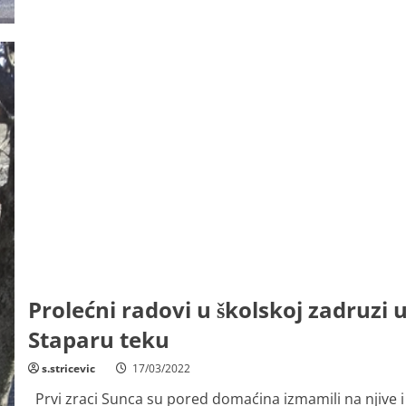
iz
Stapara
osvojila
3.
mesto
za
osmake
na
državnom
takmičenju
iz
istorije
Prolećni radovi u školskoj zadruzi 
Staparu teku
s.stricevic
17/03/2022
Prvi zraci Sunca su pored domaćina izmamili na njive i