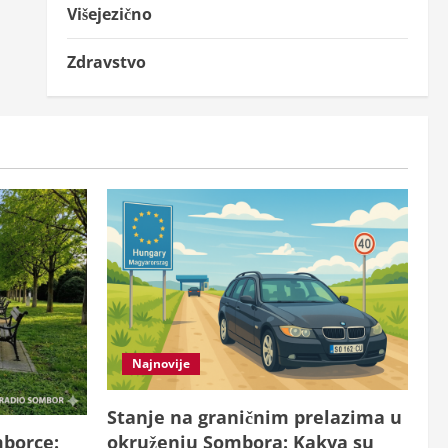
Višejezično
Zdravstvo
Najnovije
Stanje na graničnim prelazima u
okruženju Sombora: Kakva su
mborce: