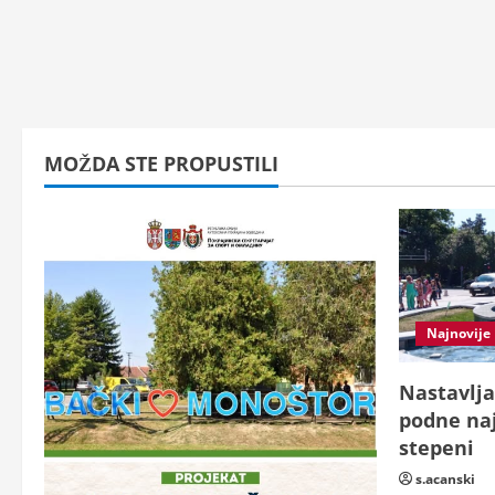
MOŽDA STE PROPUSTILI
Najnovije
Nastavlja
podne naj
stepeni
s.acanski