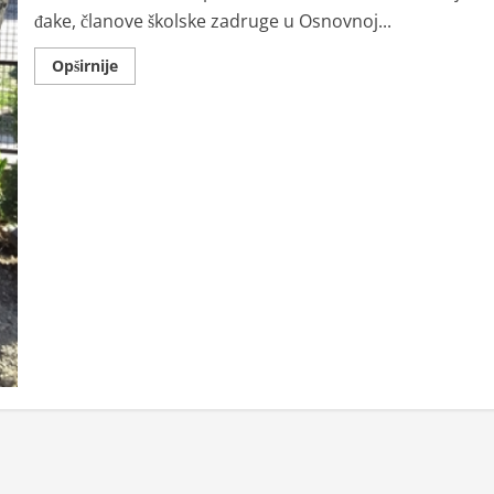
đake, članove školske zadruge u Osnovnoj...
Read
Opširnije
more
about
Prolećni
radovi
u
školskoj
zadruzi
u
Staparu
teku