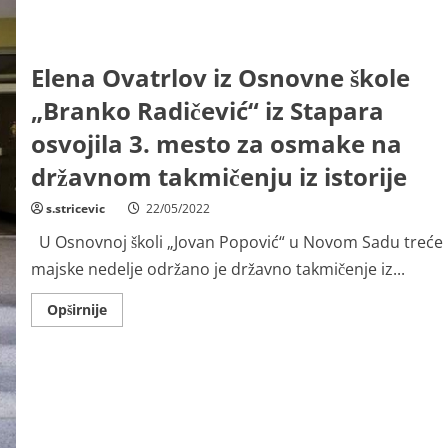
Elena Ovatrlov iz Osnovne škole
„Branko Radičević“ iz Stapara
osvojila 3. mesto za osmake na
državnom takmičenju iz istorije
s.stricevic
22/05/2022
U Osnovnoj školi „Jovan Popović“ u Novom Sadu treće
majske nedelje održano je državno takmičenje iz...
Read
Opširnije
more
about
Elena
Ovatrlov
iz
Osnovne
škole
„Branko
Radičević“