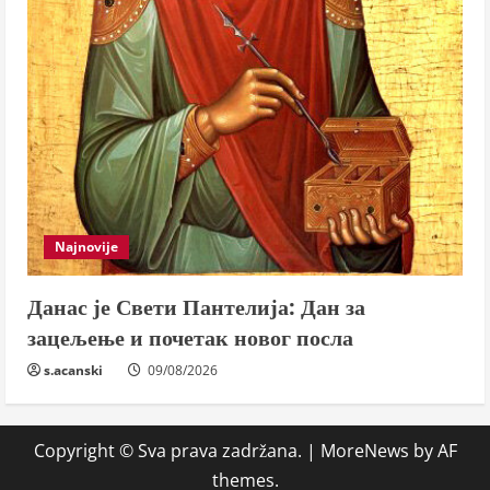
Najnovije
Данас је Свети Пантелија: Дан за
зацељење и почетак новог посла
s.acanski
09/08/2026
Copyright © Sva prava zadržana.
|
MoreNews
by AF
themes.