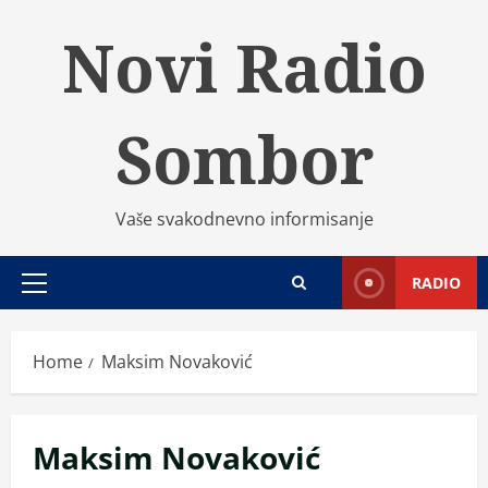
Skip
Novi Radio
to
content
Sombor
Vaše svakodnevno informisanje
RADIO
Primary
Menu
Home
Maksim Novaković
Maksim Novaković