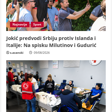
Najnovije
Sport
Jokić predvodi Srbiju protiv Islanda i
Italije: Na spisku Milutinov i Gudurić
s.acanski
09/08/2026