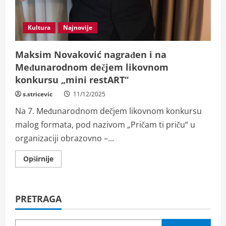
Kultura
Najnovije
Maksim Novaković nagrađen i na
Međunarodnom dečjem likovnom
konkursu „mini restART“
s.stricevic
11/12/2025
Na 7. Međunarodnom dečjem likovnom konkursu
malog formata, pod nazivom „Pričam ti priču“ u
organizaciji obrazovno –...
Read
Opširnije
more
about
Maksim
Novaković
nagrađen
PRETRAGA
i
na
Međunarodnom
dečjem