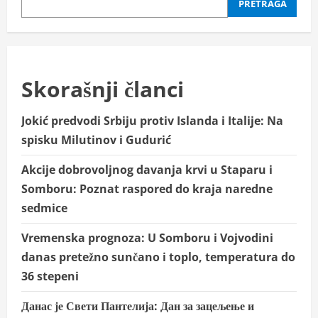
likovnom
PRETRAGA
konkursu
„mini
restART“
Skorašnji članci
Jokić predvodi Srbiju protiv Islanda i Italije: Na
spisku Milutinov i Gudurić
Akcije dobrovoljnog davanja krvi u Staparu i
Somboru: Poznat raspored do kraja naredne
sedmice
Vremenska prognoza: U Somboru i Vojvodini
danas pretežno sunčano i toplo, temperatura do
36 stepeni
Данас је Свети Пантелија: Дан за зацељење и