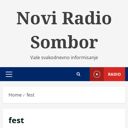
Skip
Novi Radio
to
content
Sombor
Vaše svakodnevno informisanje
RADIO
Primary
Menu
Home
fest
fest