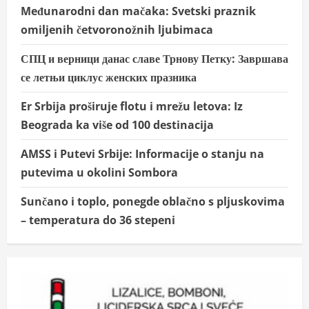
Međunarodni dan mačaka: Svetski praznik
omiljenih četvoronožnih ljubimaca
СПЦ и верници данас славе Трнову Петку: Завршава
се летњи циклус женских празника
Er Srbija proširuje flotu i mrežu letova: Iz
Beograda ka više od 100 destinacija
AMSS i Putevi Srbije: Informacije o stanju na
putevima u okolini Sombora
Sunčano i toplo, ponegde oblačno s pljuskovima
– temperatura do 36 stepeni