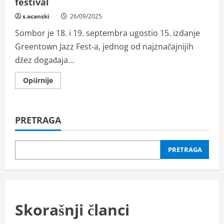
festival
s.acanski
26/09/2025
Sombor je 18. i 19. septembra ugostio 15. izdanje
Greentown Jazz Fest-a, jednog od najznačajnijih
džez događaja...
Read
Opširnije
more
about
U
Somboru
odrzan
PRETRAGA
Green
town
Jazz
festival
PRETRAGA
Skorašnji članci