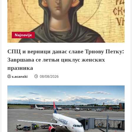
Najnovije
СПЦ и верници данас славе Трнову Петку:
Завршава се летњи циклус женских
празника
s.acanski
08/08/2026