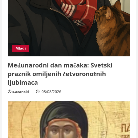
Mladi
Međunarodni dan mačaka: Svetski
praznik omiljenih četvoronožnih
ljubimaca
s.acanski
08/08/2026