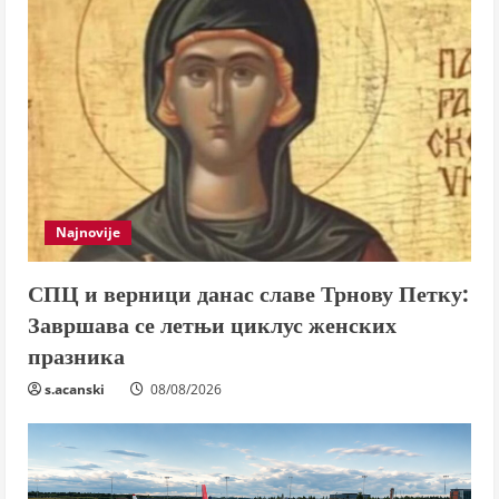
Najnovije
СПЦ и верници данас славе Трнову Петку:
Завршава се летњи циклус женских
празника
s.acanski
08/08/2026