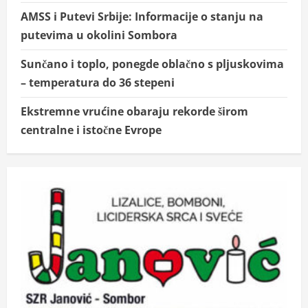
AMSS i Putevi Srbije: Informacije o stanju na
putevima u okolini Sombora
Sunčano i toplo, ponegde oblačno s pljuskovima
– temperatura do 36 stepeni
Ekstremne vrućine obaraju rekorde širom
centralne i istočne Evrope