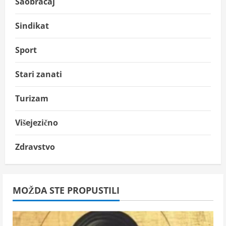
Saobraćaj
Sindikat
Sport
Stari zanati
Turizam
Višejezično
Zdravstvo
MOŽDA STE PROPUSTILI