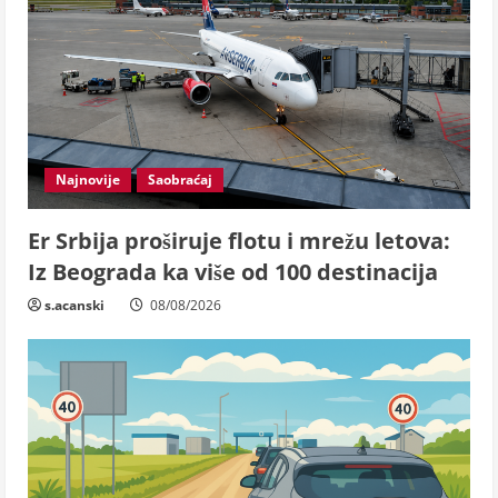
Najnovije
Saobraćaj
Er Srbija proširuje flotu i mrežu letova:
Iz Beograda ka više od 100 destinacija
s.acanski
08/08/2026