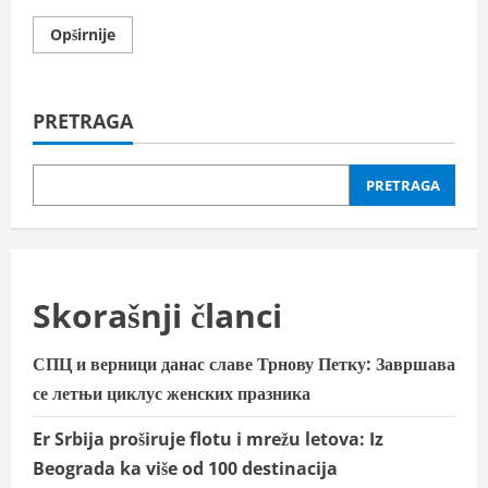
Read
Opširnije
more
about
Дан
српског
јединства,
PRETRAGA
слободе
и
националне
заставе
PRETRAGA
Skorašnji članci
СПЦ и верници данас славе Трнову Петку: Завршава
се летњи циклус женских празника
Er Srbija proširuje flotu i mrežu letova: Iz
Beograda ka više od 100 destinacija