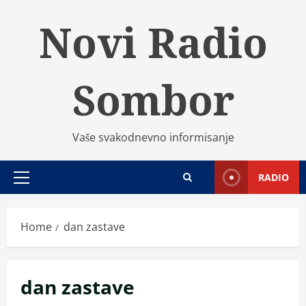
Skip
Novi Radio
to
content
Sombor
Vaše svakodnevno informisanje
RADIO
Primary
Menu
Home
dan zastave
dan zastave