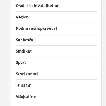
Osobe sa invaliditetom
Region
Rodna ravnopravnost
Saobraćaj
Sindikat
Sport
Stari zanati
Turizam
Višejezično