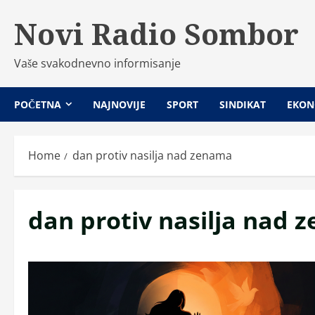
Skip
Novi Radio Sombor
to
content
Vaše svakodnevno informisanje
POČETNA
NAJNOVIJE
SPORT
SINDIKAT
EKON
Home
dan protiv nasilja nad zenama
dan protiv nasilja nad 