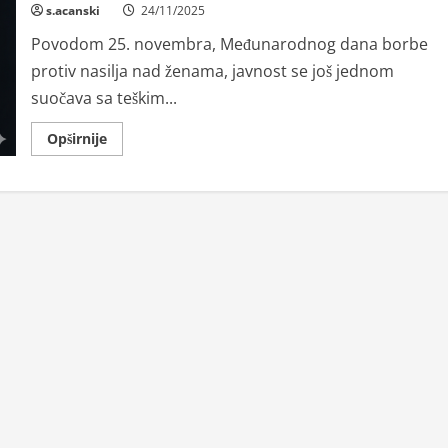
s.acanski
24/11/2025
Povodom 25. novembra, Međunarodnog dana borbe
protiv nasilja nad ženama, javnost se još jednom
suočava sa teškim...
Read
Opširnije
more
about
Crna
statistika
opominje:
Nasilje
nad
ženama
nije
privatna
stvar