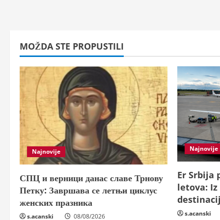
MOŽDA STE PROPUSTILI
Najnovije
Najnovije
Er Srbija 
СПЦ и верници данас славе Трнову
letova: I
Петку: Завршава се летњи циклус
destinaci
женских празника
s.acanski
s.acanski
08/08/2026