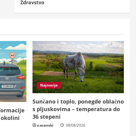
Zdravstvo
Najnovije
Sunčano i toplo, ponegde oblačno
s pljuskovima – temperatura do
nformacije
36 stepeni
okolini
s.acanski
08/08/2026