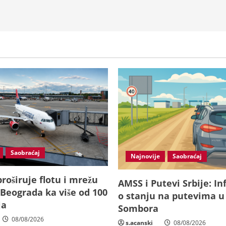
Saobraćaj
Najnovije
Saobraćaj
proširuje flotu i mrežu
AMSS i Putevi Srbije: I
z Beograda ka više od 100
o stanju na putevima u 
ja
Sombora
08/08/2026
s.acanski
08/08/2026