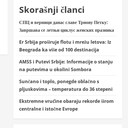
Skorašnji članci
СПЦ и верници данас славе Трнову Петку:
Завршава се летњи циклус женских празника
Er Srbija proširuje flotu i mrežu letova: Iz
Beograda ka više od 100 destinacija
AMSS i Putevi Srbije: Informacije o stanju
na putevima u okolini Sombora
Sunčano i toplo, ponegde oblačno s
pljuskovima – temperatura do 36 stepeni
Ekstremne vrućine obaraju rekorde širom
centralne i istočne Evrope