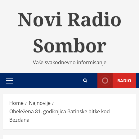
Skip
Novi Radio
to
content
Sombor
Vaše svakodnevno informisanje
RADIO
Primary
Menu
Home
Najnovije
Obeležena 81. godišnjica Batinske bitke kod
Bezdana