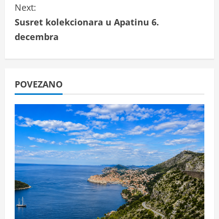
Next:
n
Susret kolekcionara u Apatinu 6.
t
decembra
i
n
POVEZANO
u
e
R
e
a
d