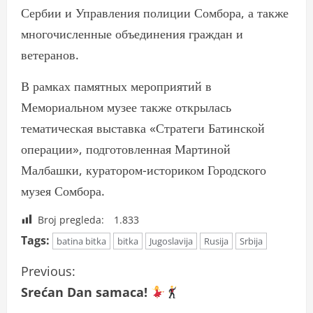
Сербии и Управления полиции Сомбора, а также
многочисленные объединения граждан и
ветеранов.
В рамках памятных мероприятий в
Мемориальном музее также открылась
тематическая выставка «Стратеги Батинской
операции», подготовленная Мартиной
Малбашки, куратором-историком Городского
музея Сомбора.
Broj pregleda:
1.833
Tags:
batina bitka
bitka
Jugoslavija
Rusija
Srbija
C
Previous:
Srećan Dan samaca!
o