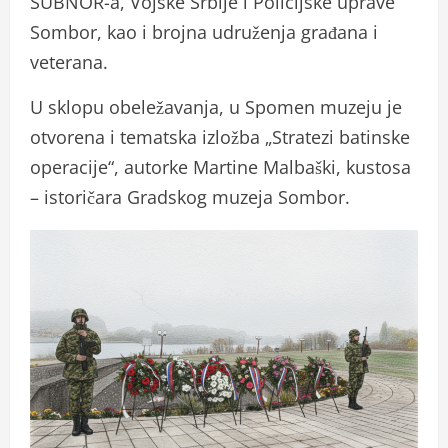
SUBNOR-a, Vojske Srbije i Policijske uprave
Sombor, kao i brojna udruženja građana i
veterana.
U sklopu obeležavanja, u Spomen muzeju je
otvorena i tematska izložba „Stratezi batinske
operacije“, autorke Martine Malbaški, kustosa
– istoričara Gradskog muzeja Sombor.