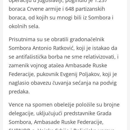
operaciju u Jugoslaviji, poginulo je 1.237
boraca Crvene armije i 648 partizanskih
boraca, od kojih su mnogi bili iz Sombora i
okolnih sela.
Prisutnima su se obratili gradonačelnik
Sombora Antonio Ratković, koji je istakao da
se antifašistička borba ne sme relativizovati, i
zamenik vojnog atašea Ambasade Ruske
Federacije, pukovnik Evgenij Poljakov, koji je
naglasio obavezu čuvanja sećanja na podvig
predaka.
Vence na spomen obeležje položile su brojne
delegacije, uključujući predstavnike Grada
Sombora, Ambasade Ruske Federacije,