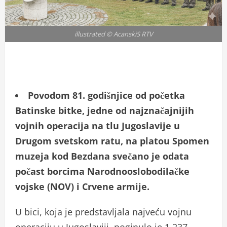
illustrated © AcanskiS RTV
Povodom 81. godišnjice od početka
Batinske bitke, jedne od najznačajnijih
vojnih operacija na tlu Jugoslavije u
Drugom svetskom ratu, na platou Spomen
muzeja kod Bezdana svečano je odata
počast borcima Narodnooslobodilačke
vojske (NOV) i Crvene armije.
U bici, koja je predstavljala najveću vojnu