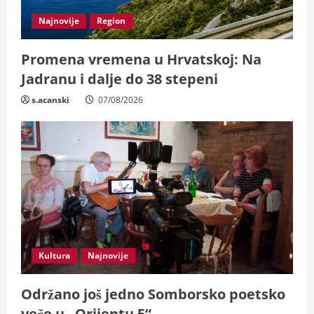
i
Najnovije
Region
n
g
Promena vremena u Hrvatskoj: Na
Jadranu i dalje do 38 stepeni
s.acanski
07/08/2026
Kultura
Najnovije
Održano još jedno Somborsko poetsko
veče u „Orijentu 5“