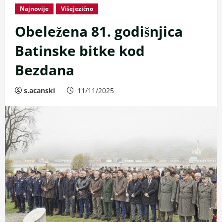
Najnovije
Višejezično
Obeležena 81. godišnjica
Batinske bitke kod
Bezdana
s.acanski
11/11/2025