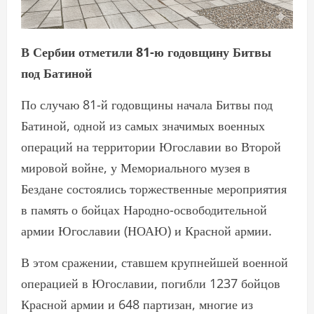
В Сербии отметили 81-ю годовщину Битвы
под Батиной
По случаю 81-й годовщины начала Битвы под
Батиной, одной из самых значимых военных
операций на территории Югославии во Второй
мировой войне, у Мемориального музея в
Бездане состоялись торжественные мероприятия
в память о бойцах Народно-освободительной
армии Югославии (НОАЮ) и Красной армии.
В этом сражении, ставшем крупнейшей военной
операцией в Югославии, погибли 1237 бойцов
Красной армии и 648 партизан, многие из