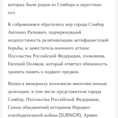
которых были родом из Сомбора и окрестных
сел.
К собравшимся обратились мэр города Сомбор
Антонио Раткович, подчеркнувший
недопустимость релятивизации антифашистской
борьбы, и заместитель военного атташе
Посольства Российской Федерации, полковник
Евгений Поляков, который отметил обязанность
хранить память о подвиге предков.
Венки к мемориалу возложили многочисленные
делегации, в том числе представители города
Сомбор, Посольства Российской Федерации,
Союза объединений ветеранов Народно-
освободительной войны (SUBNOR), Армии