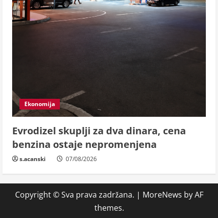
Ekonomija
Evrodizel skuplji za dva dinara, cena
benzina ostaje nepromenjena
s.acanski
07/08/2026
Copyright © Sva prava zadržana.
|
MoreNews
by AF
themes.