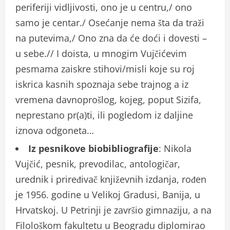
periferiji vidljivosti, ono je u centru,/ ono
samo je centar./ Osećanje nema šta da traži
na putevima,/ Ono zna da će doći i dovesti –
u sebe.// I doista, u mnogim Vujčićevim
pesmama zaiskre stihovi/misli koje su roj
iskrica kasnih spoznaja sebe trajnog a iz
vremena davnoprošlog, kojeg, poput Sizifa,
neprestano pr(a)ti, ili pogledom iz daljine
iznova odgoneta…
Iz pesnikove biobibliografije
: Nikola
Vujčić, pesnik, prevodilac, antologičar,
urednik i priređivač književnih izdanja, rođen
je 1956. godine u Velikoj Gradusi, Banija, u
Hrvatskoj. U Petrinji je završio gimnaziju, a na
Filološkom fakultetu u Beogradu diplomirao