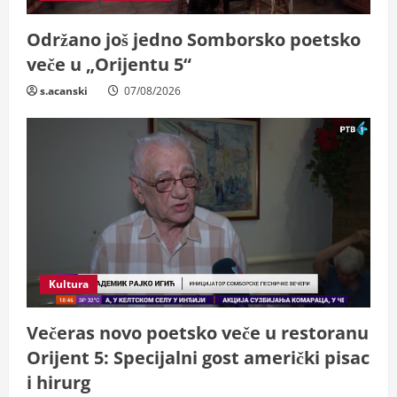
i
Održano još jedno Somborsko poetsko
n
veče u „Orijentu 5“
s.acanski
07/08/2026
g
Kultura
Večeras novo poetsko veče u restoranu
Orijent 5: Specijalni gost američki pisac
i hirurg