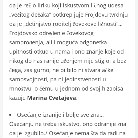
da je reč o liriku koji iskustvom ličnog udesa
„večitog dečaka” potkrepljuje Frojdovu tvrdnju
da je „detinjstvo roditelj čovekove ličnosti”…
Frojdovsko određenje čovekovog
samorođenja, ali i moguća odgonetka
upitnosti otkud u nama i ono znanje koje od
nikog do nas ranije učenjem nije stiglo, a bez
čega, zasigurno, ne bi bilo ni stvaralačke
samosvojnosti, pa ni jedinstvenosti u
mnoštvu, o čemu u jednom od svojih zapisa
kazuje
Marina Cvetajeva
:
Osećanje izranije i bolje sve zna…
Osećanju ne treba iskustvo, ono odranije zna
da je izgubilo./ Osećanje nema šta da radi na