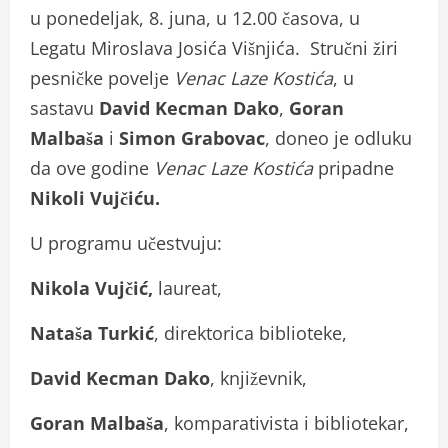
u ponedeljak, 8. juna, u 12.00 časova, u
Legatu Miroslava Josića Višnjića. Stručni žiri
pesničke povelјe
Venac Laze Kostića
, u
sastavu
David Kecman Dako
,
Goran
Malbaša
i
Simon Grabovac
, doneo je odluku
da ove godine
Venac Laze Kostića
pripadne
Nikoli Vujčiću.
U programu učestvuju:
Nikola Vujčić,
laureat,
Nataša Turkić
, direktorica biblioteke,
David Kecman Dako
, književnik,
Goran Malbaša
, komparativista i bibliotekar,