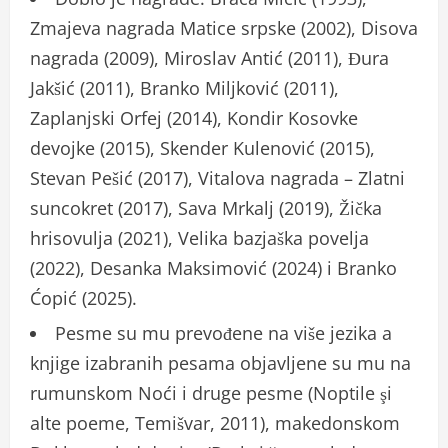
Zmajeva nagrada Matice srpske (2002), Disova
nagrada (2009), Miroslav Antić (2011), Đura
Jakšić (2011), Branko Miljković (2011),
Zaplanjski Orfej (2014), Kondir Kosovke
devojke (2015), Skender Kulenović (2015),
Stevan Pešić (2017), Vitalova nagrada – Zlatni
suncokret (2017), Sava Mrkalj (2019), Žička
hrisovulja (2021), Velika bazjaška povelja
(2022), Desanka Maksimović (2024) i Branko
Ćopić (2025).
Pesme su mu prevođene na više jezika a
knjige izabranih pesama objavljene su mu na
rumunskom Noći i druge pesme (Noptile şi
alte poeme, Temišvar, 2011), makedonskom