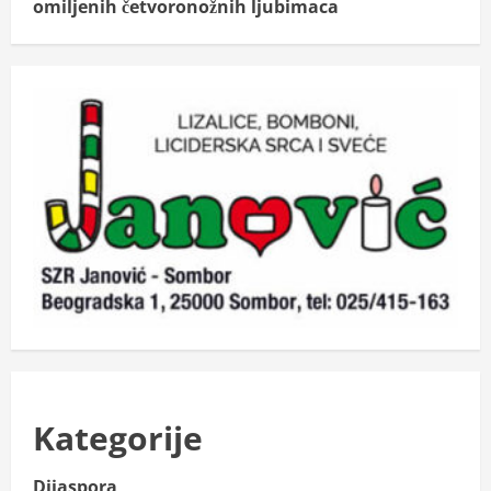
omiljenih četvoronožnih ljubimaca
Kategorije
Dijaspora