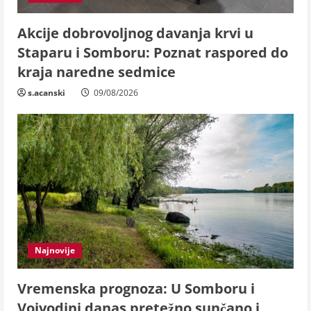
Akcije dobrovoljnog davanja krvi u
Staparu i Somboru: Poznat raspored do
kraja naredne sedmice
s.acanski
09/08/2026
Najnovije
Vremenska prognoza: U Somboru i
Vojvodini danas pretežno sunčano i