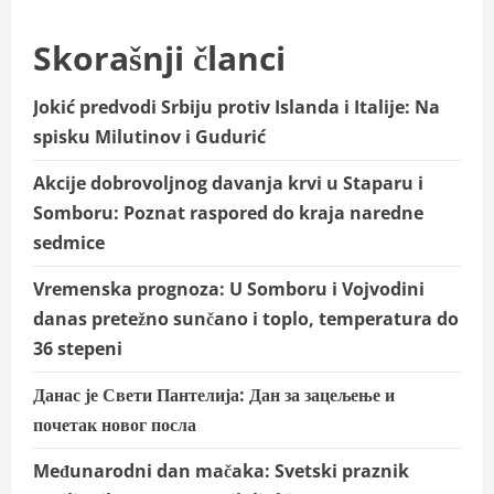
Skorašnji članci
Jokić predvodi Srbiju protiv Islanda i Italije: Na
spisku Milutinov i Gudurić
Akcije dobrovoljnog davanja krvi u Staparu i
Somboru: Poznat raspored do kraja naredne
sedmice
Vremenska prognoza: U Somboru i Vojvodini
danas pretežno sunčano i toplo, temperatura do
36 stepeni
Данас је Свети Пантелија: Дан за зацељење и
почетак новог посла
Međunarodni dan mačaka: Svetski praznik