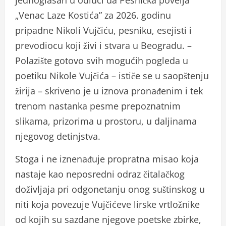
jednoglasan u odluci da Pesnička povelja
„Venac Laze Kostića” za 2026. godinu
pripadne Nikoli Vujčiću, pesniku, esejisti i
prevodiocu koji živi i stvara u Beogradu. –
Polazište gotovo svih mogućih pogleda u
poetiku Nikole Vujčića – ističe se u saopštenju
žirija – skriveno je u iznova pronađenim i tek
trenom nastanka pesme prepoznatnim
slikama, prizorima u prostoru, u daljinama
njegovog detinjstva.
Stoga i ne iznenađuje propratna misao koja
nastaje kao neposredni odraz čitalačkog
doživljaja pri odgonetanju onog suštinskog u
niti koja povezuje Vujčićeve lirske vrtložnike
od kojih su sazdane njegove poetske zbirke,