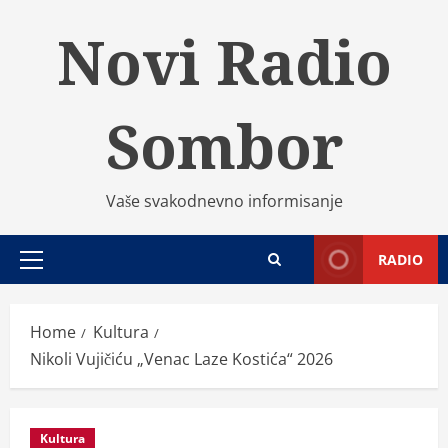
Skip
Novi Radio
to
content
Sombor
Vaše svakodnevno informisanje
RADIO
Primary
Menu
Home
Kultura
Nikoli Vujičiću „Venac Laze Kostića“ 2026
Kultura