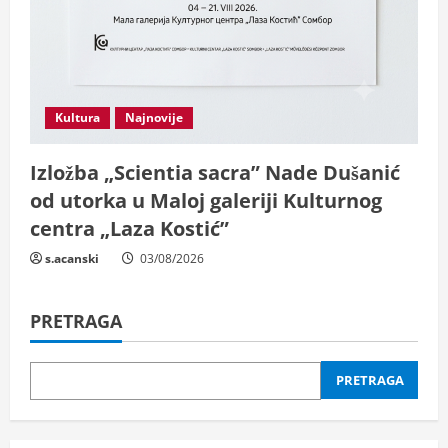
Kultura
Najnovije
Izložba „Scientia sacra” Nade Dušanić
od utorka u Maloj galeriji Kulturnog
centra „Laza Kostić”
s.acanski
03/08/2026
PRETRAGA
PRETRAGA