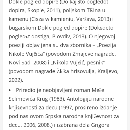
Dokle pogled dopire (Do kaj što pogledot
dopira, Skopje, 2011), poljskom Tišina u
kamenu (Cisza w kamieniu, Varšava, 2013) i
bugarskom Dokle pogled dopire (Dokъdeto
pogledъt dostiga, Plovdiv, 2013). O njegovoj
poeziji objavljena su dva zbornika – „Poezija
Nikole Vujčića” (povodom Zmajeve nagrade,
Novi Sad, 2008) i „Nikola Vujčić, pesnik”
(povodom nagrade Žička hrisovulja, Kraljevo,
2022).
Priredio je neobjavljeni roman Meše
Selimovića Krug (1983), Antologiju narodne
književnosti za decu (1997, prošireno izdanje
pod naslovom Srpska narodna književnost za
decu, 2006, 2008.) i izabrana dela Grigora