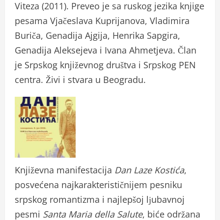
Viteza (2011). Preveo je sa ruskog jezika knjige
pesama Vjačeslava Kuprijanova, Vladimira
Buriča, Genadija Ajgija, Henrika Sapgira,
Genadija Aleksejeva i Ivana Ahmetjeva. Član
je Srpskog književnog društva i Srpskog PEN
centra. Živi i stvara u Beogradu.
Književna manifestacija
Dan Laze Kostića
,
posvećena najkarakterističnijem pesniku
srpskog romantizma i najlepšoj lјubavnoj
pesmi
Santa Maria della Salute
, biće održana