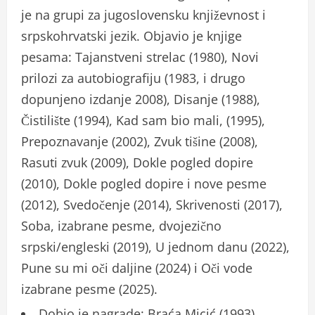
je na grupi za jugoslovensku književnost i
srpskohrvatski jezik. Objavio je knjige
pesama: Tajanstveni strelac (1980), Novi
prilozi za autobiografiju (1983, i drugo
dopunjeno izdanje 2008), Disanje (1988),
Čistilište (1994), Kad sam bio mali, (1995),
Prepoznavanje (2002), Zvuk tišine (2008),
Rasuti zvuk (2009), Dokle pogled dopire
(2010), Dokle pogled dopire i nove pesme
(2012), Svedočenje (2014), Skrivenosti (2017),
Soba, izabrane pesme, dvojezično
srpski/engleski (2019), U jednom danu (2022),
Pune su mi oči daljine (2024) i Oči vode
izabrane pesme (2025).
Dobio je nagrade: Braća Micić (1993),