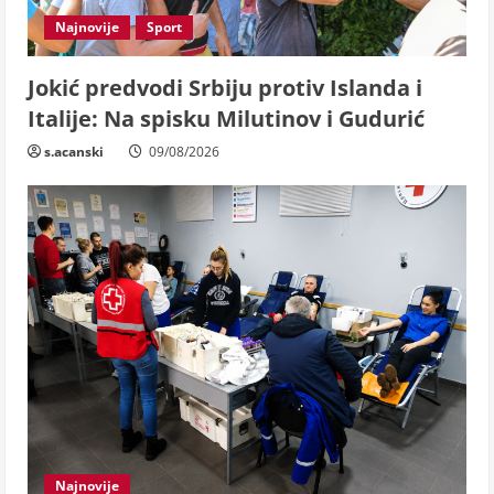
Najnovije
Sport
Jokić predvodi Srbiju protiv Islanda i
Italije: Na spisku Milutinov i Gudurić
s.acanski
09/08/2026
Najnovije