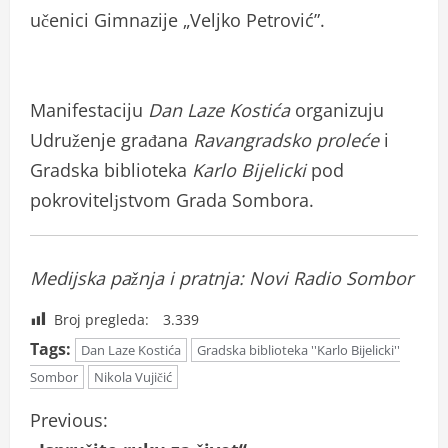
učenici Gimnazije „Veljko Petrović”.
Manifestaciju
Dan Laze Kostića
organizuju
Udruženje građana
Ravangradsko proleće
i
Gradska biblioteka
Karlo Bijelicki
pod
pokrovitelјstvom Grada Sombora.
Medijska pažnja i pratnja: Novi Radio Sombor
Broj pregleda:
3.339
Tags:
Dan Laze Kostića
Gradska biblioteka ''Karlo Bijelicki''
Sombor
Nikola Vujičić
C
Previous: