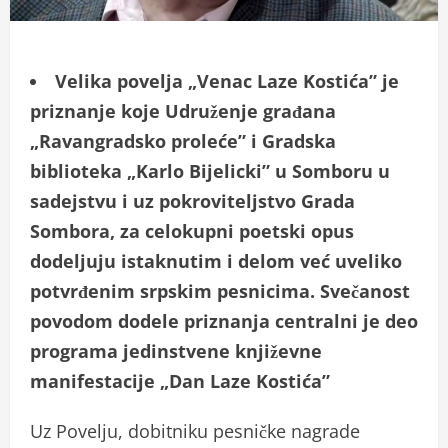
Velika povelja „Venac Laze Kostića” je
priznanje koje Udruženje građana
„Ravangradsko proleće” i Gradska
biblioteka „Karlo Bijelicki” u Somboru u
sadejstvu i uz pokroviteljstvo Grada
Sombora, za celokupni poetski opus
dodeljuju istaknutim i delom već uveliko
potvrđenim srpskim pesnicima. Svečanost
povodom dodele priznanja centralni je deo
programa jedinstvene književne
manifestacije „Dan Laze Kostića”
Uz Povelju, dobitniku pesničke nagrade