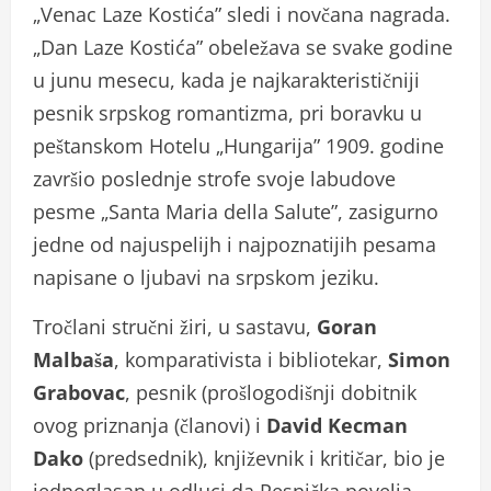
„Venac Laze Kostića” sledi i novčana nagrada.
„Dan Laze Kostića” obeležava se svake godine
u junu mesecu, kada je najkarakterističniji
pesnik srpskog romantizma, pri boravku u
peštanskom Hotelu „Hungarija” 1909. godine
završio poslednje strofe svoje labudove
pesme „Santa Maria della Salute”, zasigurno
jedne od najuspelijh i najpoznatijih pesama
napisane o ljubavi na srpskom jeziku.
Tročlani stručni žiri, u sastavu,
Goran
Malbaša
, komparativista i bibliotekar,
Simon
Grabovac
, pesnik (prošlogodišnji dobitnik
ovog priznanja (članovi) i
David Kecman
Dako
(predsednik), književnik i kritičar, bio je