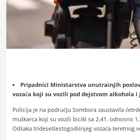
Pripadnici Ministarstva unutrašnjih poslova
vozača koji su vozili pod dejstvom alkohola 
Policija je na području Sombora zaustavila četr
muškarca koji su vozili bicikl sa 2,41, odnosno 
Odžaka tridesetšestogodišnjeg vozača teretnog 