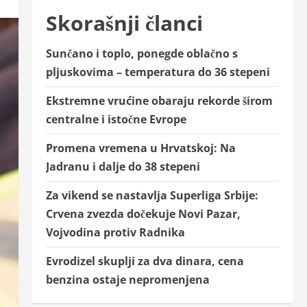
Skorašnji članci
Sunčano i toplo, ponegde oblačno s
pljuskovima – temperatura do 36 stepeni
Ekstremne vrućine obaraju rekorde širom
centralne i istočne Evrope
Promena vremena u Hrvatskoj: Na
Jadranu i dalje do 38 stepeni
Za vikend se nastavlja Superliga Srbije:
Crvena zvezda dočekuje Novi Pazar,
Vojvodina protiv Radnika
Evrodizel skuplji za dva dinara, cena
benzina ostaje nepromenjena