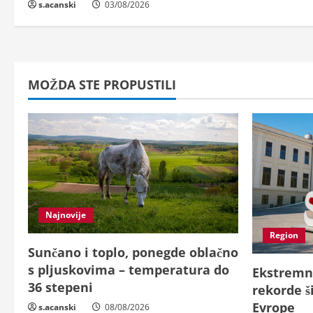
s.acanski
03/08/2026
i
n
g
MOŽDA STE PROPUSTILI
Najnovije
Region
Sunčano i toplo, ponegde oblačno
s pljuskovima – temperatura do
Ekstremn
36 stepeni
rekorde š
Evrope
s.acanski
08/08/2026