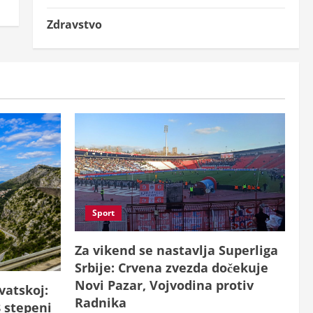
Zdravstvo
Sport
Za vikend se nastavlja Superliga
Srbije: Crvena zvezda dočekuje
Novi Pazar, Vojvodina protiv
atskoj:
Radnika
8 stepeni