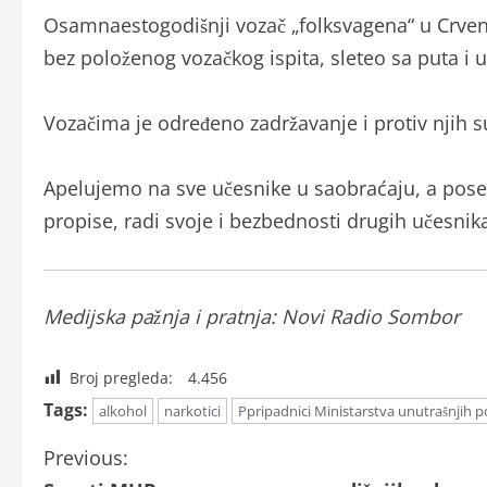
Osamnaestogodišnji vozač „folksvagena“ u Crvenk
bez položenog vozačkog ispita, sleteo sa puta i 
Vozačima je određeno zadržavanje i protiv njih 
Apelujemo na sve učesnike u saobraćaju, a pose
propise, radi svoje i bezbednosti drugih učesn
Medijska pažnja i pratnja: Novi Radio Sombor
Broj pregleda:
4.456
Tags:
alkohol
narkotici
Ppripadnici Ministarstva unutrašnjih
C
Previous: