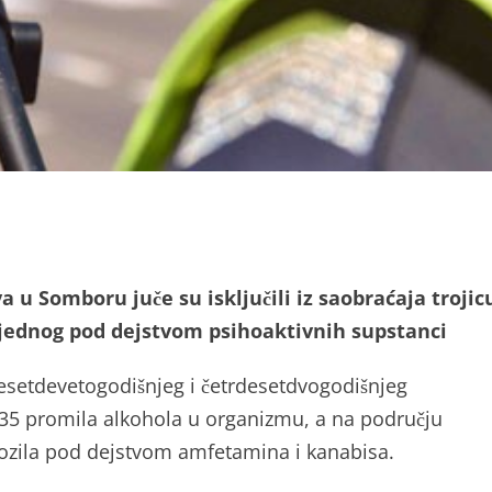
 u Somboru juče su isključili iz saobraćaja trojic
i jednog pod dejstvom psihoaktivnih supstanci
desetdevetogodišnjeg i četrdesetdvogodišnjeg
1,35 promila alkohola u organizmu, a na području
vozila pod dejstvom amfetamina i kanabisa.