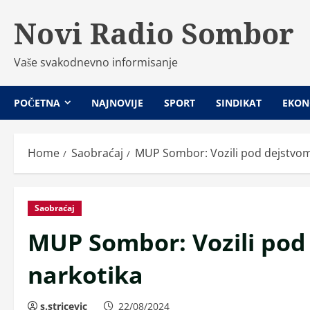
Skip
Novi Radio Sombor
to
content
Vaše svakodnevno informisanje
POČETNA
NAJNOVIJE
SPORT
SINDIKAT
EKON
Home
Saobraćaj
MUP Sombor: Vozili pod dejstvom 
Saobraćaj
MUP Sombor: Vozili pod 
narkotika
s.stricevic
22/08/2024