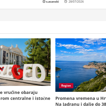
s.acanski
28/07/2026
Region
e vrućine obaraju
irom centralne i istočne
Promena vremena u Hrv
Na Jadranu i dalje do 3