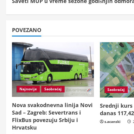
Saveti MUP u vreme sezone godišnjih odmor
o
n
t
POVEZANO
i
n
u
e
Najnovije
Saobraćaj
Saobraćaj
R
e
Nova svakodnevna linija Novi
Srednji kurs
Sad – Zagreb: Severtrans i
danas 117,42
a
FlixBus povezuju Srbiju i
s.acanski
2
Hrvatsku
d