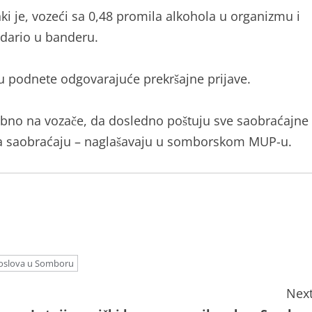
i je, vozeći sa 0,48 promila alkohola u organizmu i
udario u banderu.
su podnete odgovarajuće prekršajne prijave.
bno na vozače, da dosledno poštuju sve saobraćajne
ika saobraćaju – naglašavaju u somborskom MUP-u.
 poslova u Somboru
Next