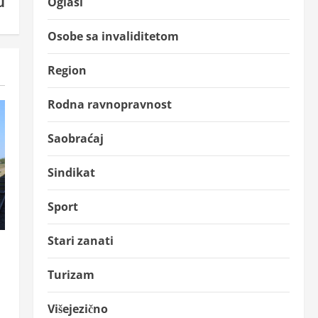
u
Oglasi
Osobe sa invaliditetom
Region
Rodna ravnopravnost
Saobraćaj
Sindikat
Sport
Stari zanati
Turizam
Višejezično