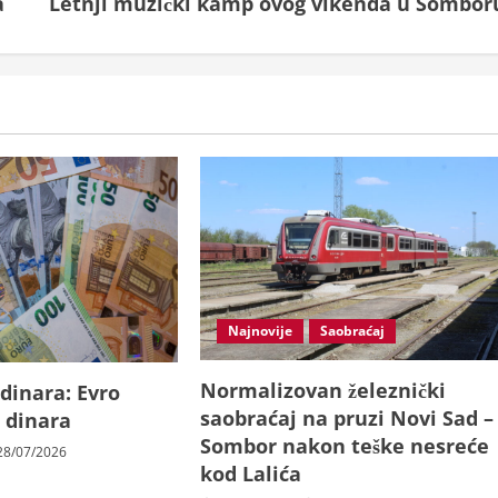
a
Letnji muzički kamp ovog vikenda u Sombor
Najnovije
Saobraćaj
Normalizovan železnički
 dinara: Evro
saobraćaj na pruzi Novi Sad –
 dinara
Sombor nakon teške nesreće
8/07/2026
kod Lalića