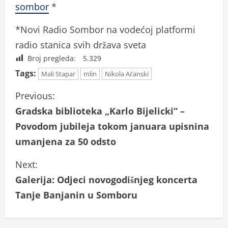
sombor
*
*Novi Radio Sombor na vodećoj platformi
radio stanica svih država sveta
Broj pregleda:
5.329
Tags:
Mali Stapar
mlin
Nikola Ačanski
C
Previous:
Gradska biblioteka „Karlo Bijelicki“ –
o
Povodom jubileja tokom januara upisnina
n
umanjena za 50 odsto
t
Next:
i
Galerija: Odjeci novogodišnjeg koncerta
Tanje Banjanin u Somboru
n
u