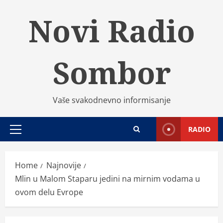
Skip
Novi Radio
to
content
Sombor
Vaše svakodnevno informisanje
RADIO
Primary
Menu
Home
Najnovije
Mlin u Malom Staparu jedini na mirnim vodama u
ovom delu Evrope