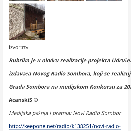
izvor:rtv
Rubrika
je
u
okviru
realizacije
projekta
Udru
ž
e
izdava
č
a
Novog
Radio
Sombora
,
koji
se
realizu
Grada
Sombora
na
medijskom
Konkursu
za
20
AcanskiS ©
Medijska pažnja i pratnja: Novi Radio Sombor
http://keepone.net/radio/k138251/novi-radio-