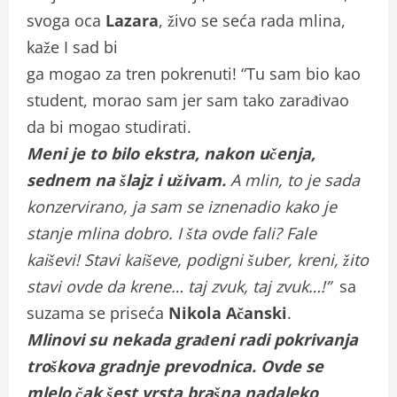
svoga oca
Lazara
, živo se seća rada mlina,
kaže I sad bi
ga mogao za tren pokrenuti! “Tu sam bio kao
student, morao sam jer sam tako zarađivao
da bi mogao studirati.
Meni je to bilo ekstra, nakon učenja,
sednem na šlajz i uživam.
A mlin, to je sada
konzervirano, ja sam se iznenadio kako je
stanje mlina dobro. I šta ovde fali? Fale
kaiševi! Stavi kaiševe, podigni šuber, kreni, žito
stavi ovde da krene… taj zvuk, taj zvuk…!”
sa
suzama se priseća
Nikola Ačanski
.
Mlinovi su nekada građeni radi pokrivanja
troškova gradnje prevodnica. Ovde se
mlelo čak šest vrsta brašna nadaleko