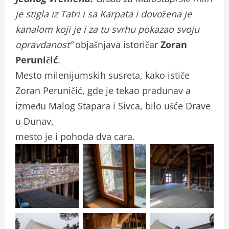
je stigla iz Tatri i sa Karpata i dovožena je
kanalom koji je i za tu svrhu pokazao svoju
opravdanost”
objašnjava istoričar
Zoran
Peruničić
.
Mesto milenijumskih susreta, kako ističe
Zoran Peruničić, gde je tekao pradunav a
između Malog Stapara i Sivca, bilo ušće Drave
u Dunav,
mesto je i pohoda dva cara.