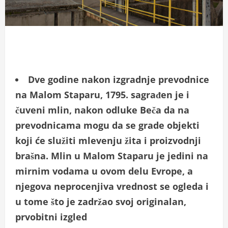
Dve godine nakon izgradnje prevodnice
na Malom Staparu, 1795. sagrađen je i
čuveni mlin, nakon odluke Beča da na
prevodnicama mogu da se grade objekti
koji će služiti mlevenju žita i proizvodnji
brašna. Mlin u Malom Staparu je jedini na
mirnim vodama u ovom delu Evrope, a
njegova neprocenjiva vrednost se ogleda i
u tome što je zadržao svoj originalan,
prvobitni izgled