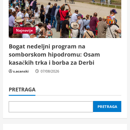
Najnovije
Bogat nedeljni program na
somborskom hipodromu: Osam
kasačkih trka i borba za Derbi
s.acanski
07/08/2026
PRETRAGA
PRETRAGA