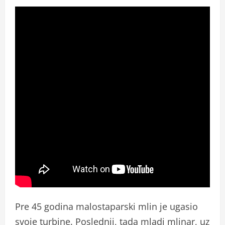
Pre 45 godina malostaparski mlin je ugasio
svoje turbine. Poslednji, tada mladi mlinar, uz