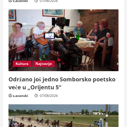
s.acanski
07/08/2026
Kultura
Najnovije
Održano još jedno Somborsko poetsko
veče u „Orijentu 5“
s.acanski
07/08/2026