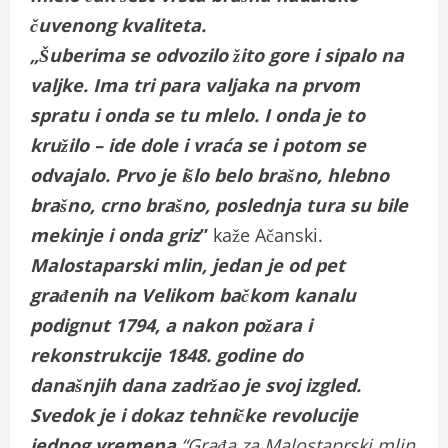
čuvenong kvaliteta.
„Šuberima se odvozilo žito gore i sipalo na
valjke. Ima tri para valjaka na prvom
spratu i onda se tu mlelo. I onda je to
kružilo – ide dole i vraća se i potom se
odvajalo. Prvo je išlo belo brašno, hlebno
brašno, crno brašno, poslednja tura su bile
mekinje i onda griz
”
kaže Ačanski.
Malostaparski mlin, jedan je od pet
građenih na Velikom bačkom kanalu
podignut 1794, a nakon požara i
rekonstrukcije 1848. godine do
današnjih dana zadržao je svoj izgled.
Svedok je i dokaz tehničke revolucije
jednog vremena.
“Građa za Malostaprski mlin