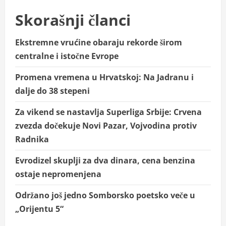
Skorašnji članci
Ekstremne vrućine obaraju rekorde širom
centralne i istočne Evrope
Promena vremena u Hrvatskoj: Na Jadranu i
dalje do 38 stepeni
Za vikend se nastavlja Superliga Srbije: Crvena
zvezda dočekuje Novi Pazar, Vojvodina protiv
Radnika
Evrodizel skuplji za dva dinara, cena benzina
ostaje nepromenjena
Održano još jedno Somborsko poetsko veče u
„Orijentu 5“