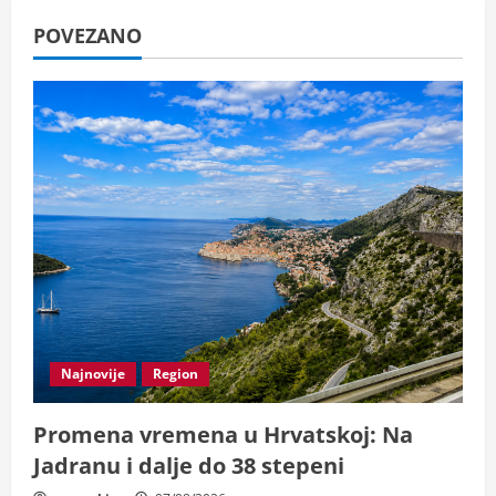
e
POVEZANO
R
e
a
d
i
n
g
Najnovije
Region
Promena vremena u Hrvatskoj: Na
Jadranu i dalje do 38 stepeni