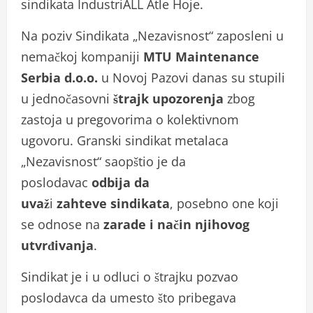
sindikata IndustriALL Atle Hoje.
Na poziv Sindikata „Nezavisnost“ zaposleni u
nemačkoj kompaniji
MTU Maintenance
Serbia d.o.o.
u Novoj Pazovi danas su stupili
u jednočasovni
štrajk upozorenja
zbog
zastoja u pregovorima o kolektivnom
ugovoru. Granski sindikat metalaca
„Nezavisnost“ saopštio je da
poslodavac
odbija da
uvaž
i
zahteve sindikata
, posebno one koji
se odnose na
zarade i način njihovog
utvrđivanja
.
Sindikat je i u odluci o štrajku pozvao
poslodavca da umesto što pribegava