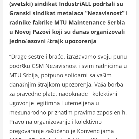
(svetski) sindikat IndustriALL podržali su
Granski sindikat metalaca “Nezavisnost” i
radnike fabrike MTU Maintenance Serbia
u Novoj Pazovi koji su danas organizovali
jednočasovni štrajk upozorenja
“Drage sestre i braćo, izražavamo svoju punu
podršku GSM Nezavisnost i svim radnicima u
MTU Srbija, potpuno solidarni sa vašim
današnjim štrajkom upozorenja. Vaša borba
za pravedne plate, nadoknade i kolektivni
ugovor je legitimna i utemeljena u
međunarodno priznatim pravima zaposlenih.
Pravo na organizovanje i kolektivno
pregovaranje zaštićeno je Konvencijama