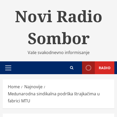
Skip
Novi Radio
to
content
Sombor
Vaše svakodnevno informisanje
RADIO
Primary
Menu
Home
Najnovije
Međunarodna sindikalna podrška štrajkačima u
fabrici MTU