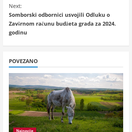
n
Next:
t
Somborski odbornici usvojili Odluku o
i
Zavšrnom računu budžeta grada za 2024.
godinu
n
u
e
POVEZANO
R
e
a
d
i
Najnovije