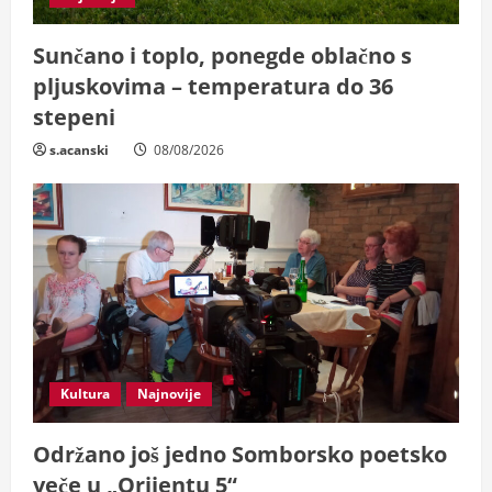
n
Sunčano i toplo, ponegde oblačno s
g
pljuskovima – temperatura do 36
stepeni
s.acanski
08/08/2026
Kultura
Najnovije
Održano još jedno Somborsko poetsko
veče u „Orijentu 5“