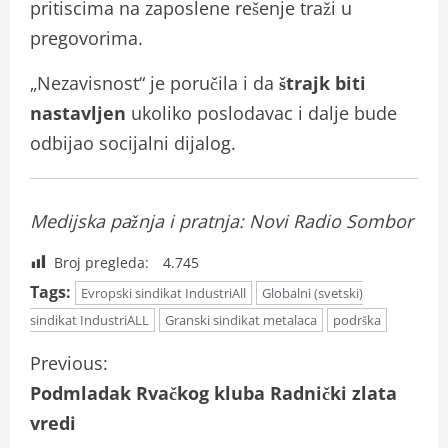
pritiscima na zaposlene rešenje traži u
pregovorima.
„Nezavisnost“ je poručila i da
štrajk biti
nastavljen
ukoliko poslodavac i dalje bude
odbijao socijalni dijalog.
Medijska pažnja i pratnja: Novi Radio Sombor
Broj pregleda:
4.745
Tags:
Evropski sindikat IndustriAll
Globalni (svetski)
sindikat IndustriALL
Granski sindikat metalaca
podrška
C
Previous:
Podmladak Rvačkog kluba Radnički zlata
o
vredi