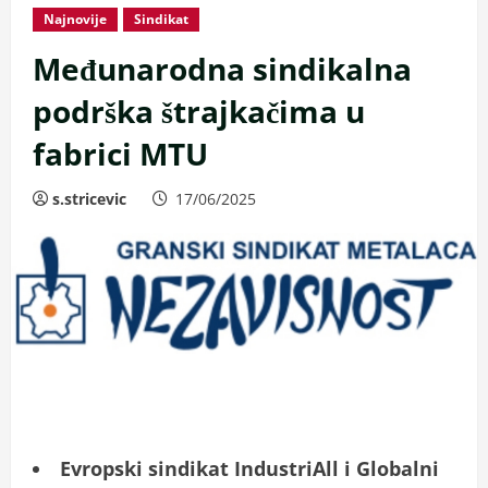
Najnovije
Sindikat
Međunarodna sindikalna
podrška štrajkačima u
fabrici MTU
s.stricevic
17/06/2025
Evropski sindikat IndustriAll i Globalni