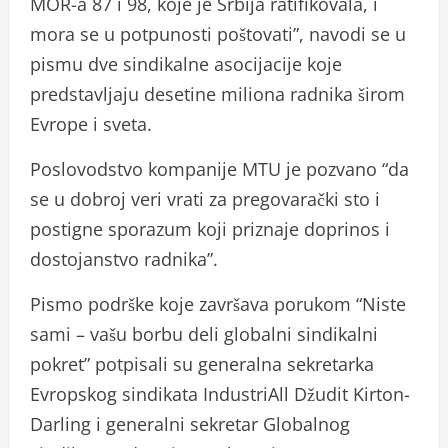
MOR-a 87 i 98, koje je Srbija ratifikovala, i
mora se u potpunosti poštovati”, navodi se u
pismu dve sindikalne asocijacije koje
predstavljaju desetine miliona radnika širom
Evrope i sveta.
Poslovodstvo kompanije MTU je pozvano “da
se u dobroj veri vrati za pregovarački sto i
postigne sporazum koji priznaje doprinos i
dostojanstvo radnika”.
Pismo podrške koje završava porukom “Niste
sami – vašu borbu deli globalni sindikalni
pokret” potpisali su generalna sekretarka
Evropskog sindikata IndustriAll Džudit Kirton-
Darling i generalni sekretar Globalnog