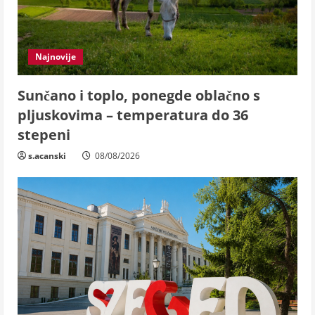
Najnovije
Sunčano i toplo, ponegde oblačno s
pljuskovima – temperatura do 36
stepeni
s.acanski
08/08/2026