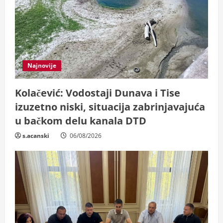
d
i
n
Najnovije
g
Kolačević: Vodostaji Dunava i Tise
izuzetno niski, situacija zabrinjavajuća
u bačkom delu kanala DTD
s.acanski
06/08/2026