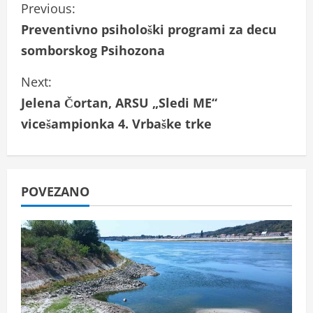
C
Previous:
Preventivno psihološki programi za decu
o
somborskog Psihozona
n
Next:
t
Jelena Čortan, ARSU „Sledi ME“
i
vicešampionka 4. Vrbaške trke
n
u
POVEZANO
e
R
e
a