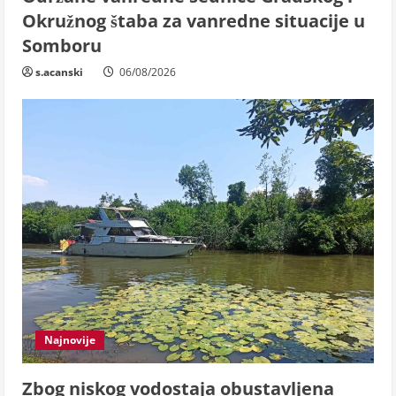
Okružnog štaba za vanredne situacije u
Somboru
s.acanski
06/08/2026
Najnovije
Zbog niskog vodostaja obustavljena