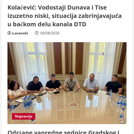
Kolačević: Vodostaji Dunava i Tise
izuzetno niski, situacija zabrinjavajuća
u bačkom delu kanala DTD
s.acanski
06/08/2026
Najnovije
Održane vanredne sednice Gradskog i