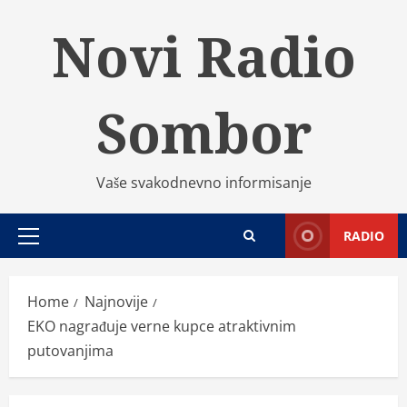
Skip
Novi Radio
to
content
Sombor
Vaše svakodnevno informisanje
RADIO
Primary
Menu
Home
Najnovije
EKO nagrađuje verne kupce atraktivnim
putovanjima