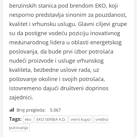
benzinskih stanica pod brendom EKO, koji
nesporno predstavlja sinonim za pouzdanost,
kvalitet i vrhunsku uslugu. Glavni ciljevi grupe
su da postigne vodeću poziciju inovativnog
međunarodnog lidera u oblasti energetskog
poslovanja, da bude prvi izbor potrošača
nudeći proizvode i usluge vrhunskog
kvaliteta, bezbedne uslove rada, uz
poštovanje okoline i svojih potrošača,
istovremeno dajući društveni doprinos
zajednici.
Broj pregleda:
5.067
Tags:
eko
EKO SERBIA A.D.
verni kupci
vredna
putovanja