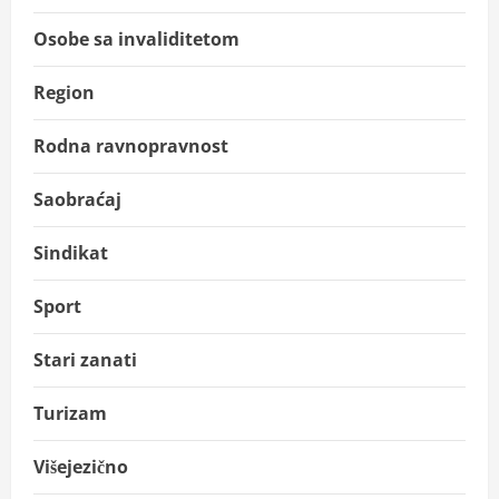
Osobe sa invaliditetom
Region
Rodna ravnopravnost
Saobraćaj
Sindikat
Sport
Stari zanati
Turizam
Višejezično