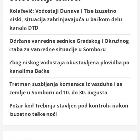
Kolačević: Vodostaji Dunava i Tise izuzetno
niski, situacija zabrinjavajuća u bačkom delu
kanala DTD
Održane vanredne sednice Gradskog i Okružnog
štaba za vanredne situacije u Somboru
Zbog niskog vodostaja obustavljena plovidba po
kanalima Bačke
Tretman suzbijanja komaraca iz vazduha i sa
zemlje u Somboru od 10. do 30. avgusta
Požar kod Trebinja stavljen pod kontrolu nakon
izuzetno teške noći