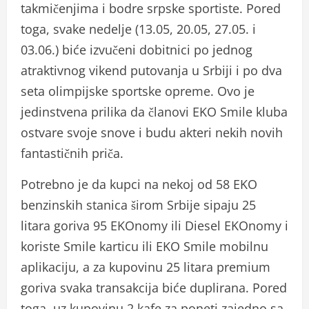
takmičenjima i bodre srpske sportiste. Pored
toga, svake nedelje (13.05, 20.05, 27.05. i
03.06.) biće izvučeni dobitnici po jednog
atraktivnog vikend putovanja u Srbiji i po dva
seta olimpijske sportske opreme. Ovo je
jedinstvena prilika da članovi EKO Smile kluba
ostvare svoje snove i budu akteri nekih novih
fantastičnih priča.
Potrebno je da kupci na nekoj od 58 EKO
benzinskih stanica širom Srbije sipaju 25
litara goriva 95 EKOnomy ili Diesel EKOnomy i
koriste Smile karticu ili EKO Smile mobilnu
aplikaciju, a za kupovinu 25 litara premium
goriva svaka transakcija biće duplirana. Pored
toga, uz kupovinu 2 kafe za poneti zajedno sa