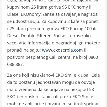
kupovinom 25 litara goriva 95 EKOnomy ili
Diesel EKOnomy, šanse za osvajanje nagrada
se udvostručuju. Za kupovinu 2 kafe za poneti
i 25 litara premium goriva EKO Racing 100 ili
Diesel Double Filtered, šanse su trostruko
veće. Više informacija o nagradnoj igri možete
pronaći na sajtu:
www.ekoserbia.com
ili
pozivom besplatnog Call centra, na broj 0800
088 887.
Za one koji nisu članovi EKO Smile kluba i žele
da to postanu jednostavan mogu da odvoje
malo vremena da se prijave na nekoj od 58
EKO benzinskih stanica ili preko EKO Smile
mobilne aplikacije i otvara im se širok spektar